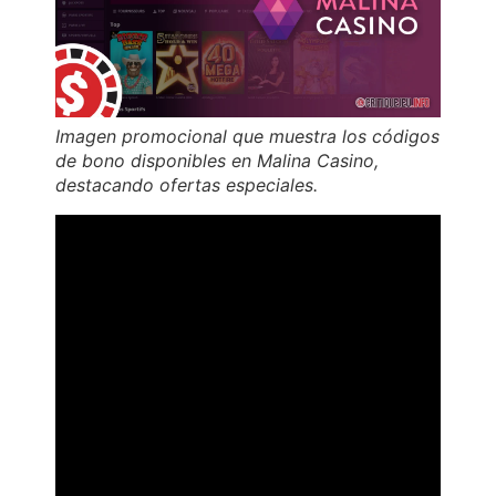
Imagen promocional que muestra los códigos
de bono disponibles en Malina Casino,
destacando ofertas especiales.