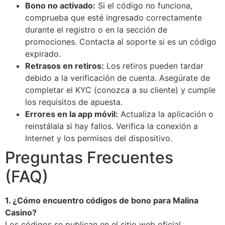
Bono no activado:
Si el código no funciona,
comprueba que esté ingresado correctamente
durante el registro o en la sección de
promociones. Contacta al soporte si es un código
expirado.
Retrasos en retiros:
Los retiros pueden tardar
debido a la verificación de cuenta. Asegúrate de
completar el KYC (conozca a su cliente) y cumple
los requisitos de apuesta.
Errores en la app móvil:
Actualiza la aplicación o
reinstálala si hay fallos. Verifica la conexión a
Internet y los permisos del dispositivo.
Preguntas Frecuentes
(FAQ)
1. ¿Cómo encuentro códigos de bono para Malina
Casino?
Los códigos se publican en el sitio web oficial,