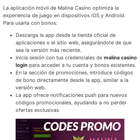
La aplicación móvil de Malina Casino optimiza la
experiencia de juego en dispositivos iOS y Android.
Para usarla con bonos:
Descarga la app desde la tienda oficial de
aplicaciones o el sitio web, asegurándote de que
sea la versión más reciente.
Inicia sesión con tus credenciales de
malina casino
login
para acceder a tu cuenta y bonos existentes.
En la sección de promociones, introduce códigos
de bono directamente desde la app, similar a la
versión web.
La app ofrece notificaciones push para nuevos
códigos promocionales, ayudando a no perder
ofertas exclusivas.