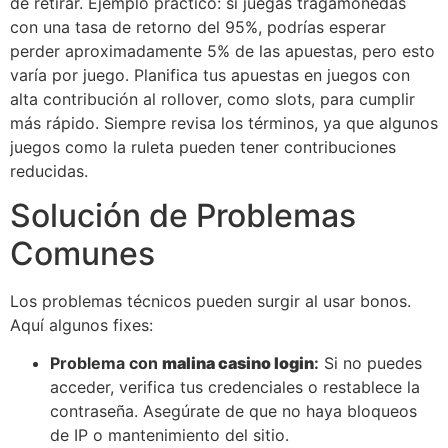
de retirar. Ejemplo práctico: si juegas tragamonedas
con una tasa de retorno del 95%, podrías esperar
perder aproximadamente 5% de las apuestas, pero esto
varía por juego. Planifica tus apuestas en juegos con
alta contribución al rollover, como slots, para cumplir
más rápido. Siempre revisa los términos, ya que algunos
juegos como la ruleta pueden tener contribuciones
reducidas.
Solución de Problemas
Comunes
Los problemas técnicos pueden surgir al usar bonos.
Aquí algunos fixes:
Problema con
malina casino login
:
Si no puedes
acceder, verifica tus credenciales o restablece la
contraseña. Asegúrate de que no haya bloqueos
de IP o mantenimiento del sitio.