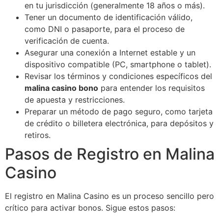
en tu jurisdicción (generalmente 18 años o más).
Tener un documento de identificación válido,
como DNI o pasaporte, para el proceso de
verificación de cuenta.
Asegurar una conexión a Internet estable y un
dispositivo compatible (PC, smartphone o tablet).
Revisar los términos y condiciones específicos del
malina casino bono
para entender los requisitos
de apuesta y restricciones.
Preparar un método de pago seguro, como tarjeta
de crédito o billetera electrónica, para depósitos y
retiros.
Pasos de Registro en Malina
Casino
El registro en Malina Casino es un proceso sencillo pero
crítico para activar bonos. Sigue estos pasos: