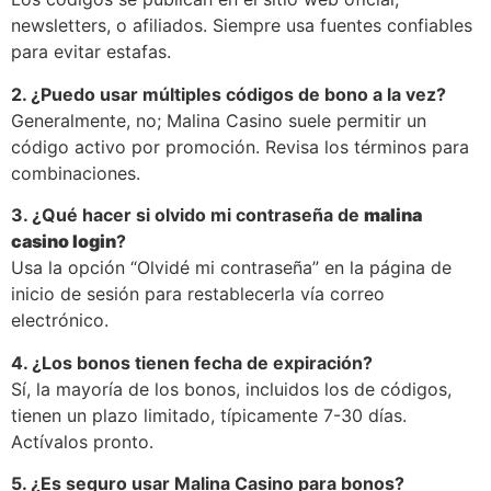
newsletters, o afiliados. Siempre usa fuentes confiables
para evitar estafas.
2. ¿Puedo usar múltiples códigos de bono a la vez?
Generalmente, no; Malina Casino suele permitir un
código activo por promoción. Revisa los términos para
combinaciones.
3. ¿Qué hacer si olvido mi contraseña de
malina
casino login
?
Usa la opción “Olvidé mi contraseña” en la página de
inicio de sesión para restablecerla vía correo
electrónico.
4. ¿Los bonos tienen fecha de expiración?
Sí, la mayoría de los bonos, incluidos los de códigos,
tienen un plazo limitado, típicamente 7-30 días.
Actívalos pronto.
5. ¿Es seguro usar Malina Casino para bonos?