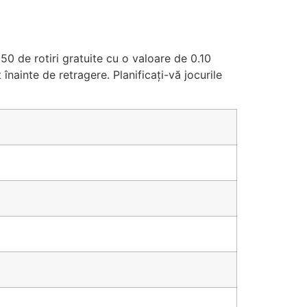
 50 de rotiri gratuite cu o valoare de 0.10
înainte de retragere. Planificați-vă jocurile