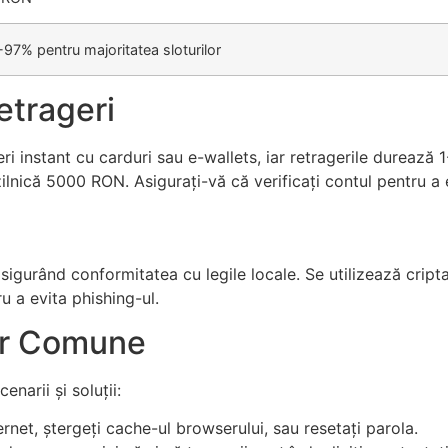
97% pentru majoritatea sloturilor
etrageri
i instant cu carduri sau e-wallets, iar retragerile durează 1-
ică 5000 RON. Asigurați-vă că verificați contul pentru a ev
gurând conformitatea cu legile locale. Se utilizează criptar
u a evita phishing-ul.
or Comune
narii și soluții:
ernet, ștergeți cache-ul browserului, sau resetați parola.