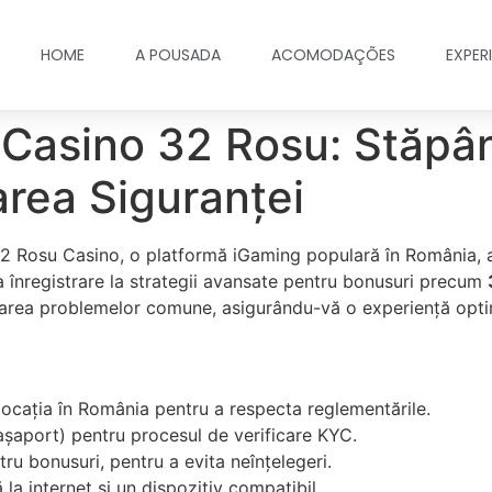
HOME
A POUSADA
ACOMODAÇÕES
EXPER
Casino 32 Rosu: Stăpâni
area Siguranței
 32 Rosu Casino, o platformă iGaming populară în România, 
a înregistrare la strategii avansate pentru bonusuri precum
anarea problemelor comune, asigurându-vă o experiență opt
i locația în România pentru a respecta reglementările.
așaport) pentru procesul de verificare KYC.
entru bonusuri, pentru a evita neînțelegeri.
 la internet și un dispozitiv compatibil.