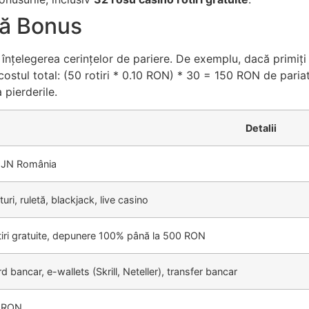
că Bonus
tă înțelegerea cerințelor de pariere. De exemplu, dacă primiți
costul total: (50 rotiri * 0.10 RON) * 30 = 150 RON de pariat 
 pierderile.
Detalii
JN România
turi, ruletă, blackjack, live casino
iri gratuite, depunere 100% până la 500 RON
d bancar, e-wallets (Skrill, Neteller), transfer bancar
 RON