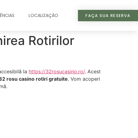
IÊNCIAS
LOCALIZAÇÃO
FAÇA SUA RESERVA
rea Rotirilor
accesibilă la
https://32rosucasino.ro/
. Acest
32 rosu casino rotiri gratuite
. Vom acoperi
imă.