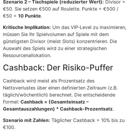
Szenario 2 – Tischspiele (reduzierter Wert):
Divisor =
€50. Sie setzen €500 auf Roulette. Punkte = €500 /
€50 =
10 Punkte
.
Kritische Implikation:
Um das VIP-Level zu maximieren,
müssen Sie Ihr Spielvolumen auf Spiele mit dem
günstigsten Divisor (meist Slots) konzentrieren. Die
Auswahl des Spiels wird zu einer strategischen
Ressourcenallokation.
Cashback: Der Risiko-Puffer
Cashback wird meist als Prozentsatz des
Nettoverlustes über einen definierten Zeitraum (z.B.
täglich/wöchentlich) berechnet. Die entscheidende
Formel:
Cashback = (Gesamteinsatz –
Gesamtauszahlungen) * Cashback-Prozentsatz
.
Szenario mit Zahlen:
Täglicher Cashback = 10% bis zu
€100.