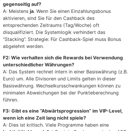
gegenseitig auf?
A: Meistens
ja
. Wenn Sie einen Einzahlungsbonus
aktivieren, sind Sie für den Cashback des
entsprechenden Zeitraums (Tag/Woche) oft
disqualifiziert. Die Systemlogik verhindert das
“Stacking”. Strategie: Für Cashback-Spiel muss Bonus
abgelehnt werden.
F2: Wie verhalten sich die Rewards bei Verwendung
unterschiedlicher Währungen?
A: Das System rechnet intern in einer Basiswährung (z.B.
Euro) um. Alle Divisoren und Limits gelten in dieser
Basiswährung. Wechselkursschwankungen können zu
minimalen Abweichungen bei der Punkteberechnung
führen.
F3: Gibt es eine “Abwärtsprogression” im VIP-Level,
wenn ich eine Zeit lang nicht spiele?
A: Dies ist kritisch. Viele Programme haben eine