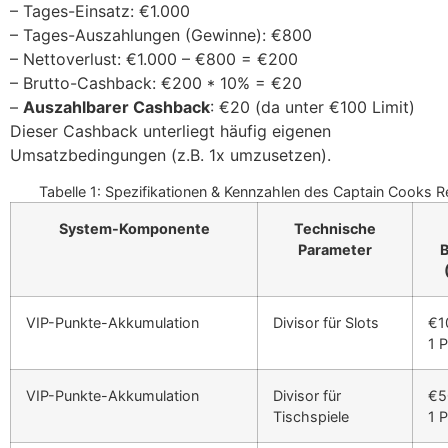
– Tages-Einsatz: €1.000
– Tages-Auszahlungen (Gewinne): €800
– Nettoverlust: €1.000 – €800 = €200
– Brutto-Cashback: €200 * 10% = €20
–
Auszahlbarer Cashback
: €20 (da unter €100 Limit)
Dieser Cashback unterliegt häufig eigenen
Umsatzbedingungen (z.B. 1x umzusetzen).
Tabelle 1: Spezifikationen & Kennzahlen des Captain Cooks 
System-Komponente
Technische
Parameter
VIP-Punkte-Akkumulation
Divisor für Slots
€1
1 
VIP-Punkte-Akkumulation
Divisor für
€5
Tischspiele
1 