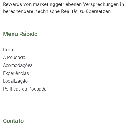
Rewards von marketinggetriebenen Versprechungen in
berechenbare, technische Realität zu übersetzen.
Menu Rápido
Home
A Pousada
Acomodações
Experiências
Localização
Políticas da Pousada
Contato