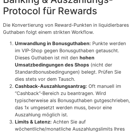
Protocol für Rewards
Die Konvertierung von Reward-Punkten in liquidierbares
Guthaben folgt einem strikten Workflow.
Umwandlung in Bonusguthaben:
Punkte werden
im VIP-Shop gegen Bonusguthaben getauscht.
Dieses Guthaben ist mit den
hohen
Umsatzbedingungen des Shops
(nicht der
Standardbonusbedingungen) belegt. Prüfen Sie
dies stets vor dem Tausch.
Cashback-Auszahlungsantrag:
Oft manuell im
“Cashback”-Bereich zu beantragen. Wird
typischerweise als Bonusguthaben gutgeschrieben,
das 1x umgesetzt werden muss, bevor eine
Auszahlung möglich ist.
Limits & Latenz:
Achten Sie auf
wöchentliche/monatliche Auszahlungslimits Ihres