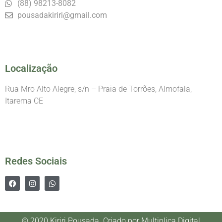
(88) 98213-8082
pousadakiriri@gmail.com
Localização
Rua Mro Alto Alegre, s/n – Praia de Torrões, Almofala,
Itarema CE
Redes Sociais
© 2020 Kiriri Pousada. Criado por Multiplica Digital