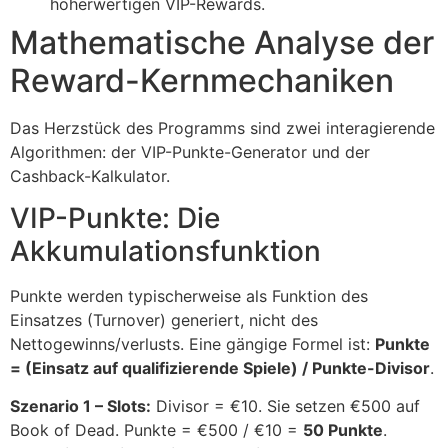
höherwertigen VIP-Rewards.
Mathematische Analyse der
Reward-Kernmechaniken
Das Herzstück des Programms sind zwei interagierende
Algorithmen: der VIP-Punkte-Generator und der
Cashback-Kalkulator.
VIP-Punkte: Die
Akkumulationsfunktion
Punkte werden typischerweise als Funktion des
Einsatzes (Turnover) generiert, nicht des
Nettogewinns/verlusts. Eine gängige Formel ist:
Punkte
= (Einsatz auf qualifizierende Spiele) / Punkte-Divisor
.
Szenario 1 – Slots:
Divisor = €10. Sie setzen €500 auf
Book of Dead. Punkte = €500 / €10 =
50 Punkte
.