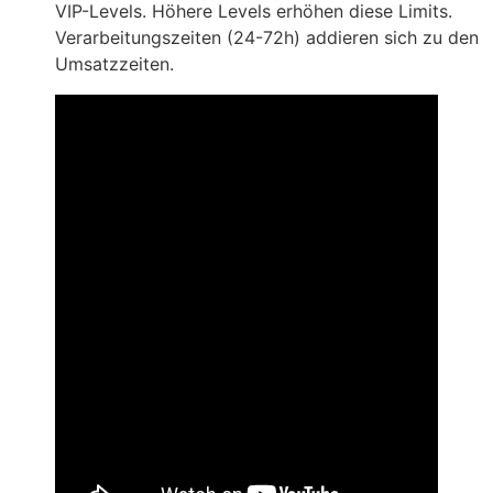
VIP-Levels. Höhere Levels erhöhen diese Limits.
Verarbeitungszeiten (24-72h) addieren sich zu den
Umsatzzeiten.