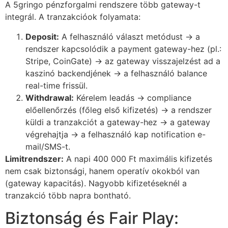
A 5gringo pénzforgalmi rendszere több gateway-t
integrál. A tranzakcióok folyamata:
Deposit:
A felhasználó választ metódust → a
rendszer kapcsolódik a payment gateway-hez (pl.:
Stripe, CoinGate) → az gateway visszajelzést ad a
kaszinó backendjének → a felhasználó balance
real-time frissül.
Withdrawal:
Kérelem leadás → compliance
előellenőrzés (főleg első kifizetés) → a rendszer
küldi a tranzakciót a gateway-hez → a gateway
végrehajtja → a felhasználó kap notification e-
mail/SMS-t.
Limitrendszer:
A napi 400 000 Ft maximális kifizetés
nem csak biztonsági, hanem operatív okokból van
(gateway kapacitás). Nagyobb kifizetéseknél a
tranzakció több napra bontható.
Biztonság és Fair Play: