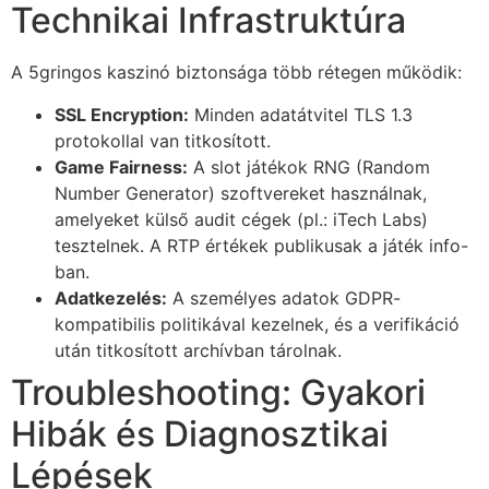
Technikai Infrastruktúra
A 5gringos kaszinó biztonsága több rétegen működik:
SSL Encryption:
Minden adatátvitel TLS 1.3
protokollal van titkosított.
Game Fairness:
A slot játékok RNG (Random
Number Generator) szoftvereket használnak,
amelyeket külső audit cégek (pl.: iTech Labs)
tesztelnek. A RTP értékek publikusak a játék info-
ban.
Adatkezelés:
A személyes adatok GDPR-
kompatibilis politikával kezelnek, és a verifikáció
után titkosított archívban tárolnak.
Troubleshooting: Gyakori
Hibák és Diagnosztikai
Lépések