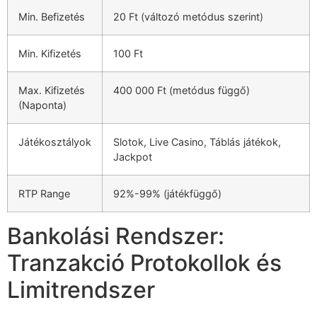
Min. Befizetés
20 Ft (változó metódus szerint)
Min. Kifizetés
100 Ft
Max. Kifizetés
400 000 Ft (metódus függő)
(Naponta)
Játékosztályok
Slotok, Live Casino, Táblás játékok,
Jackpot
RTP Range
92%-99% (játékfüggő)
Bankolási Rendszer:
Tranzakció Protokollok és
Limitrendszer