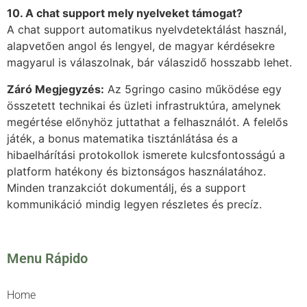
10. A chat support mely nyelveket támogat?
A chat support automatikus nyelvdetektálást használ,
alapvetően angol és lengyel, de magyar kérdésekre
magyarul is válaszolnak, bár válaszidő hosszabb lehet.
Záró Megjegyzés:
Az 5gringo casino működése egy
összetett technikai és üzleti infrastruktúra, amelynek
megértése előnyhöz juttathat a felhasználót. A felelős
játék, a bonus matematika tisztánlátása és a
hibaelhárítási protokollok ismerete kulcsfontosságú a
platform hatékony és biztonságos használatához.
Minden tranzakciót dokumentálj, és a support
kommunikáció mindig legyen részletes és precíz.
Menu Rápido
Home