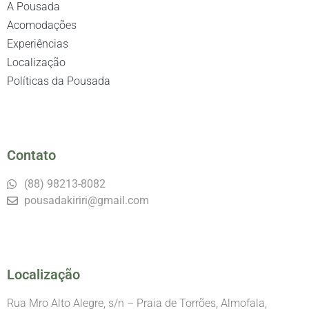
A Pousada
Acomodações
Experiências
Localização
Políticas da Pousada
Contato
(88) 98213-8082
pousadakiriri@gmail.com
Localização
Rua Mro Alto Alegre, s/n – Praia de Torrões, Almofala,