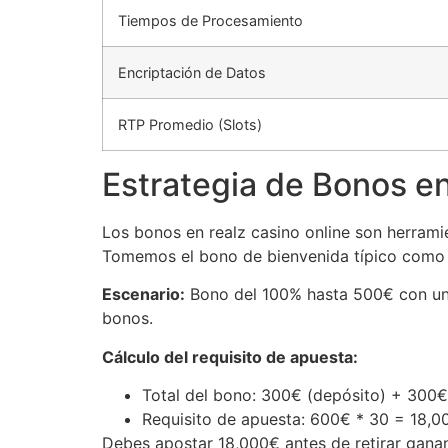
Tiempos de Procesamiento
Encriptación de Datos
RTP Promedio (Slots)
Estrategia de Bonos en
Los bonos en realz casino online son herrami
Tomemos el bono de bienvenida típico como
Escenario:
Bono del 100% hasta 500€ con un 
bonos.
Cálculo del requisito de apuesta:
Total del bono: 300€ (depósito) + 300
Requisito de apuesta: 600€ * 30 = 18,0
Debes apostar 18,000€ antes de retirar ganan