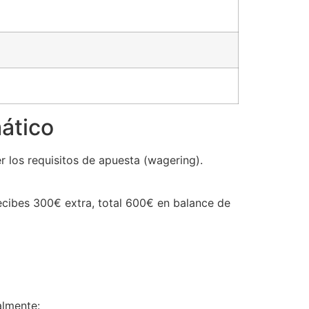
mático
 los requisitos de apuesta (wagering).
cibes 300€ extra, total 600€ en balance de
almente: