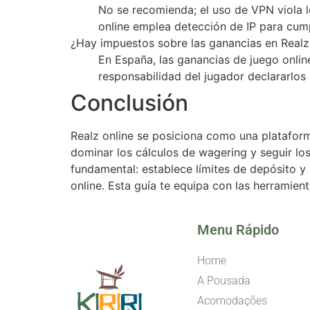
No se recomienda; el uso de VPN viola l
online emplea detección de IP para cump
¿Hay impuestos sobre las ganancias en Realz
En España, las ganancias de juego onlin
responsabilidad del jugador declararlos
Conclusión
Realz online se posiciona como una platafor
dominar los cálculos de wagering y seguir lo
fundamental: establece límites de depósito y 
online. Esta guía te equipa con las herramient
Menu Rápido
Home
A Pousada
Acomodações