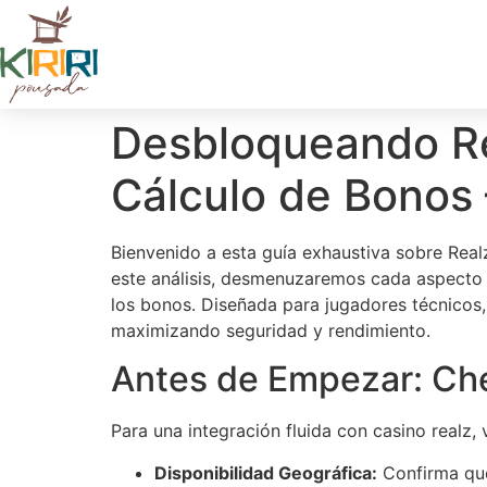
Desbloqueando Re
Cálculo de Bonos 
Bienvenido a esta guía exhaustiva sobre Real
este análisis, desmenuzaremos cada aspecto
los bonos. Diseñada para jugadores técnicos,
maximizando seguridad y rendimiento.
Antes de Empezar: Che
Para una integración fluida con casino realz, v
Disponibilidad Geográfica:
Confirma que 