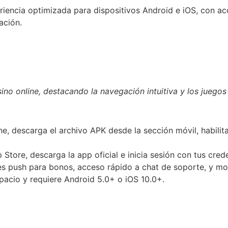
riencia optimizada para dispositivos Android e iOS, con a
ación.
sino online, destacando la navegación intuitiva y los juego
ne, descarga el archivo APK desde la sección móvil, habili
Store, descarga la app oficial e inicia sesión con tus crede
s push para bonos, acceso rápido a chat de soporte, y mod
cio y requiere Android 5.0+ o iOS 10.0+.