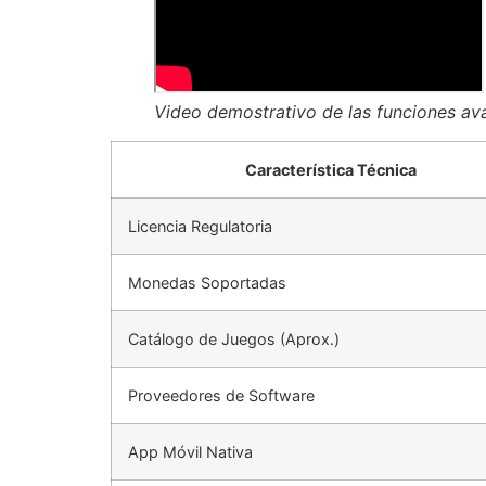
Video demostrativo de las funciones ava
Característica Técnica
Licencia Regulatoria
Monedas Soportadas
Catálogo de Juegos (Aprox.)
Proveedores de Software
App Móvil Nativa