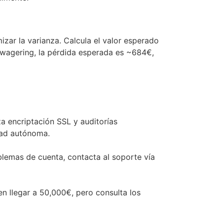
izar la varianza. Calcula el valor esperado
 wagering, la pérdida esperada es ~684€,
za encriptación SSL y auditorías
idad autónoma.
roblemas de cuenta, contacta al soporte vía
n llegar a 50,000€, pero consulta los