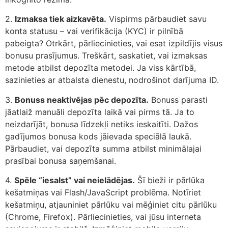
2.
Izmaksa tiek aizkavēta.
Vispirms pārbaudiet savu
konta statusu – vai verifikācija (KYC) ir pilnībā
pabeigta? Otrkārt, pārliecinieties, vai esat izpildījis visus
bonusu prasījumus. Treškārt, saskatiet, vai izmaksas
metode atbilst depozīta metodei. Ja viss kārtībā,
sazinieties ar atbalsta dienestu, nodrošinot darījuma ID.
3.
Bonuss neaktivējas pēc depozīta.
Bonuss parasti
jāatlaiž manuāli depozīta laikā vai pirms tā. Ja to
neizdarījāt, bonusa līdzekļi netiks ieskaitīti. Dažos
gadījumos bonusa kods jāievada speciālā laukā.
Pārbaudiet, vai depozīta summa atbilst minimālajai
prasībai bonusa saņemšanai.
4.
Spēle “iesalst” vai neielādējas.
Šī bieži ir pārlūka
kešatmiņas vai Flash/JavaScript problēma. Notīriet
kešatmiņu, atjauniniet pārlūku vai mēģiniet citu pārlūku
(Chrome, Firefox). Pārliecinieties, vai jūsu interneta