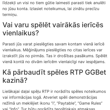
līdzekļi un visi no tiem gūtie laimesti parasti tiek anulēti
no jūsu konta. Izlasiet noteikumus, lai zinātu precīzu
termiņu.
Vai varu spēlēt vairākās ierīcēs
vienlaikus?
Parasti jūs varat pieslēgties savam kontam vienā ierīcē
vienlaikus. Mēģinājums pieslēgties no citas ierīces var
izrakstīt jūs no pirmās. Tas ir drošības pasākums. Spēlēt
vienā kontā no divām ierīcēm vienlaicīgi nav iespējams.
Kā pārbaudīt spēles RTP GGBet
kazinā?
Lielākajai daļai spēļu RTP ir norādīts spēles noteikumos
vai informācijas logā. Atveriet spēli demonstrācijas
režīmā un meklējiet ikonu “i”, “Paytable”, “Game Rules”
vai “Info”. Tur būtu norādīts teorētiskais atmaksas