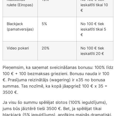
rulete (Eiropas)
ieskaitīti tikai 10
€
Blackjack
5%
No 100 € tiek
(pamatversijas)
ieskaitīti tikai 5
€
Video pokeri
20%
No 100 € tiek
ieskaitīti 20 €
Pieņemsim, ka saņemat sveicināšanas bonusu: 100% līdz
100 € + 100 bezmaksas griezieni. Bonusu nauda ir 100
€. Prasījuma reizinātājs (wagering) ir x35 no bonusa
summas. Tas nozīmē, ka kopā jāapgriež 100 € x 35 =
3500 €.
Ja visu šo summu spēlējat slotos (100% ieguldījums),
jums būs jāiztērē tieši 3500 €. Bet, ja spēlējat tikai
blackjack (5% ieguldījums), aprēķins mainās dramatiski.