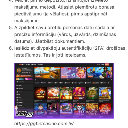
maksājumu metodi. Atlasiet piemērotu bonusa
piedāvājumu (ja vēlaties), pirms apstiprināt
maksājumu.
Aizpildiet savu profilu personas datu sadaļā ar
precīzu informāciju (vārds, uzvārds, dzimšanas
datums). Jāatbilst dokumentiem.
Ieslēdziet divpakāpju autentifikāciju (2FA) drošības
iestatījumos. Tas ir ļoti ieteicams.
https://ggbetcasino.com.lv/