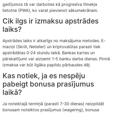
gadījumos tā var darboties kā progresīva tīmekļa
lietotne (PWA), ko varat pievienot sākumekrānam.
Cik ilgs ir izmaksu apstrādes
laiks?
Apstrādes laiks ir atkarīgs no maksājuma metodes. E-
maciņi (Skrill, Neteller) un kriptovalūtas parasti tiek
apstrādātas 0-24 stundu laikā. Bankas kartes un
pārskaitījumi var aizņemt 1-5 banku darba dienas. Pirmā
izmaksa var būt ilgāka papildu pārbaudes dēļ.
Kas notiek, ja es nespēju
pabeigt bonusa prasījumus
laikā?
Ja noteiktajā termiņā (parasti 7-30 dienas) neizpildāt
bonusam noteiktos prasījumus (wagering), bonusa