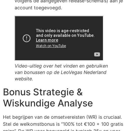
volgens de aangegeven release-schema’s) aan je
account toegevoegd.
Video-uitleg over het vinden en gebruiken
van bonussen op de LeoVegas Nederland
website.
Bonus Strategie &
Wiskundige Analyse
Het begrijpen van de omsetvereisten (WR) is cruciaal.
Stel de welkomstbonus is “100% tot €100 + 100 gratis
spins”. De WR voor bonusgeld is typisch 35x en voor