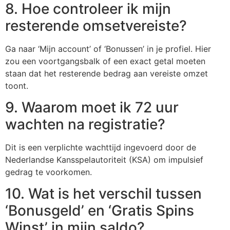
8. Hoe controleer ik mijn
resterende omsetvereiste?
Ga naar ‘Mijn account’ of ‘Bonussen’ in je profiel. Hier
zou een voortgangsbalk of een exact getal moeten
staan dat het resterende bedrag aan vereiste omzet
toont.
9. Waarom moet ik 72 uur
wachten na registratie?
Dit is een verplichte wachttijd ingevoerd door de
Nederlandse Kansspelautoriteit (KSA) om impulsief
gedrag te voorkomen.
10. Wat is het verschil tussen
‘Bonusgeld’ en ‘Gratis Spins
Winst’ in mijn saldo?