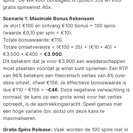
gratis spinswinst 40x.
Scenario 1: Maximale Bonus Rekensom
Je stort €100 en ontvang €100 bonus + 100 spins
(waarde €0,10 per spin = €10).
Totale bonuswaarde: €110.
Totale omsetvereiste = (€100 * 35) + (€10 * 40) =
€3.500 + €400 =
€3.900
.
Dit betekent dat je voor €3.900 aan weddenschappen
moet plaatsen voordat je winst kunt opnemen. Een RTP
van 96% betekent een theoretisch verlies van 4% over
deze omzet, ofwel €156. Je effectieve bonuswaarde is
dus €110 – €156 =
-€46
. Deze negatieve verwachting is
normaal; de kans op een grote winst voor het verlies
optreedt, is de aantrekkingskracht. Speel games met
een hoge variatie (bv. slots) om deze kans te
maximaliseren.
Gratis Spins Release:
Vaak worden de 100 spins niet in