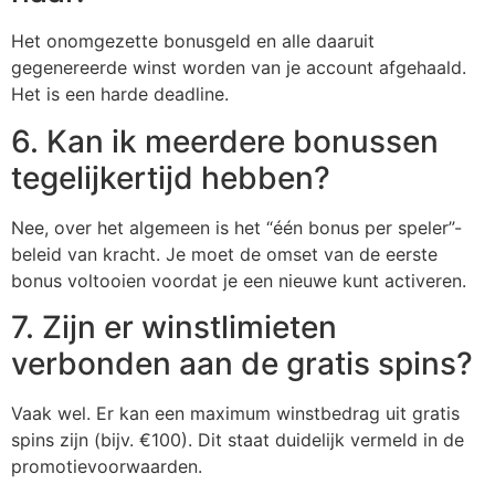
Het onomgezette bonusgeld en alle daaruit
gegenereerde winst worden van je account afgehaald.
Het is een harde deadline.
6. Kan ik meerdere bonussen
tegelijkertijd hebben?
Nee, over het algemeen is het “één bonus per speler”-
beleid van kracht. Je moet de omset van de eerste
bonus voltooien voordat je een nieuwe kunt activeren.
7. Zijn er winstlimieten
verbonden aan de gratis spins?
Vaak wel. Er kan een maximum winstbedrag uit gratis
spins zijn (bijv. €100). Dit staat duidelijk vermeld in de
promotievoorwaarden.