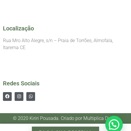
Localização
Rua Mro Alto Alegre, s/n – Praia de Torrões, Almofala,
Itarema CE
Redes Sociais
© 2020 Kiriri Pousada. Criado por Multiplica Digital