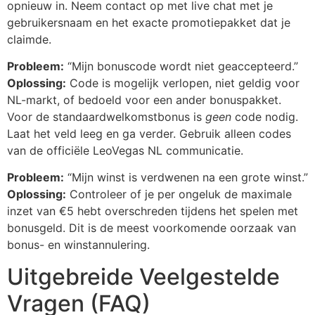
opnieuw in. Neem contact op met live chat met je
gebruikersnaam en het exacte promotiepakket dat je
claimde.
Probleem:
“Mijn bonuscode wordt niet geaccepteerd.”
Oplossing:
Code is mogelijk verlopen, niet geldig voor
NL-markt, of bedoeld voor een ander bonuspakket.
Voor de standaardwelkomstbonus is
geen
code nodig.
Laat het veld leeg en ga verder. Gebruik alleen codes
van de officiële LeoVegas NL communicatie.
Probleem:
“Mijn winst is verdwenen na een grote winst.”
Oplossing:
Controleer of je per ongeluk de maximale
inzet van €5 hebt overschreden tijdens het spelen met
bonusgeld. Dit is de meest voorkomende oorzaak van
bonus- en winstannulering.
Uitgebreide Veelgestelde
Vragen (FAQ)