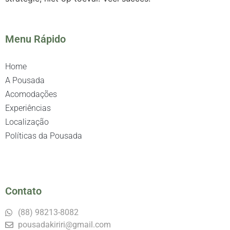
Menu Rápido
Home
A Pousada
Acomodações
Experiências
Localização
Políticas da Pousada
Contato
(88) 98213-8082
pousadakiriri@gmail.com