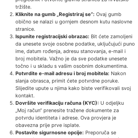
tržište.
Kliknite na gumb „Registriraj se“:
Ovaj gumb
obično se nalazi u gornjem desnom kutu naslovne
stranice.
Ispunite registracijski obrazac:
Bit ćete zamoljeni
da unesete svoje osobne podatke, uključujući puno
ime, datum rođenja, adresu stanovanja, e-mail i
broj mobitela. Važno je da sve podatke unesete
točno i u skladu s vašim osobnim dokumentima.
Potvrdite e-mail adresu i broj mobitela:
Nakon
slanja obrasca, primit ćete potvrdne poruke.
Slijedite upute u njima kako biste verifikovali svoj
kontakt.
Dovršite verifikaciju računa (KYC):
U odjeljku
„Moj račun“ prenesite tražene dokumente za
potvrdu identiteta i adrese. Ova provjera je
obavezna prije prve isplate.
Postavite sigurnosne opcije:
Preporuča se