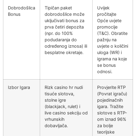
Dobrodošlica
Tipičan paket
Uvijek
Bonus
dobrodošlice može
pročitajte
uključivati bonus za
Opće uvjete
prva četiri depozita
promocije
(npr. do 100%
(T&C). Obratite
podudaranja do
pažnju na
određenog iznosa) ili
uvjete o količini
besplatne okretaje.
uloga (WR) i
igrama na koje
se bonus
odnosi.
Izbor Igara
Rizk casino hr nudi
Provjerite RTP
tisuće slotova,
(Povrat igraču)
stolne igre
pojedinačnih
(blackjack, rulet) i
igara. Tražite
live casino sekciju od
slotove s RTP-
vrhunskih
om iznad 96%
dobavljača.
za bolje
teorijske