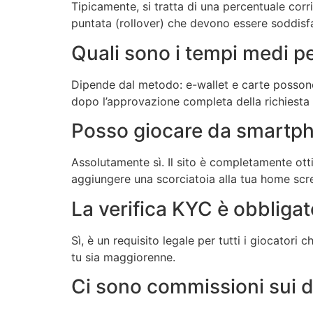
Tipicamente, si tratta di una percentuale corr
puntata (rollover) che devono essere soddisfat
Quali sono i tempi medi pe
Dipende dal metodo: e-wallet e carte possono 
dopo l’approvazione completa della richiesta e
Posso giocare da smartp
Assolutamente sì. Il sito è completamente ott
aggiungere una scorciatoia alla tua home scr
La verifica KYC è obbligat
Sì, è un requisito legale per tutti i giocatori
tu sia maggiorenne.
Ci sono commissioni sui de