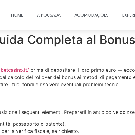
HOME
A POUSADA
ACOMODAÇÕES
EXPER
uida Completa al Bonus
abetcasino.it/
prima di depositare il loro primo euro — ecco 
 dal calcolo del rollover dei bonus ai metodi di pagamento
ire i tuoi fondi e risolvere eventuali problemi tecnici.
posizione i seguenti elementi. Prepararli in anticipo velocizz
ntità, passaporto o patente).
r la verifica fiscale, se richiesto.