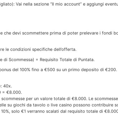
igliato): Vai nella sezione “Il mio account” e aggiungi even
totale che devi scommettere prima di poter prelevare i fondi 
e le condizioni specifiche dell’offerta.
re di Scommessa) = Requisito Totale di Puntata.
bonus del 100% fino a €500 su un primo deposito di €200.
: 40x.
0 = €8.000.
re scommesse per un valore totale di €8.000. Le scommesse
elle su giochi da tavolo o live casino possono contribuire s
10%, solo €1 verranno scalati dal requisito totale di €8.000.