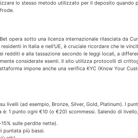
lizzare lo stesso metodo utilizzato per il deposito quando p
 frode.
Bet opera sotto una licenza internazionale rilasciata da C
residenti in Italia e nell’UE, è cruciale ricordare che le vin
 redditi e alla tassazione secondo le leggi locali, a differe
nte considerate esenti. Il sito utilizza protocolli di critt
a piattaforma impone anche una verifica KYC (Know Your Custo
 su livelli (ad esempio, Bronze, Silver, Gold, Platinum). I 
 è: 1 punto ogni €10 (o €20) scommessi. Salendo di livello
15% sulle perdite nette).
di puntata più bassi.