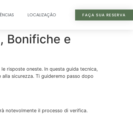
IÊNCIAS
LOCALIZAÇÃO
FAÇA SUA RESERVA
, Bonifiche e
le risposte oneste. In questa guida tecnica,
 e alla sicurezza. Ti guideremo passo dopo
erà notevolmente il processo di verifica.