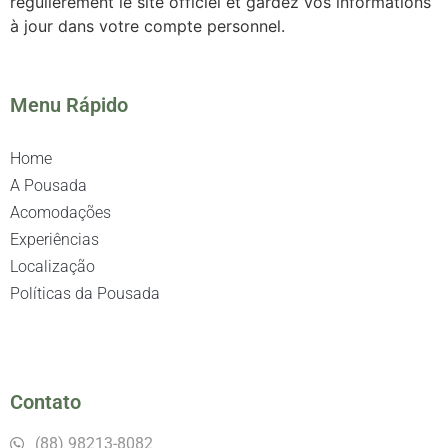
régulièrement le site officiel et gardez vos informations
à jour dans votre compte personnel.
Menu Rápido
Home
A Pousada
Acomodações
Experiências
Localização
Políticas da Pousada
Contato
(88) 98213-8082