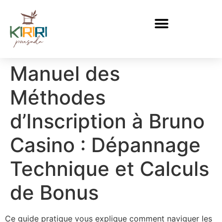
Manuel des
Méthodes
d’Inscription à Bruno
Casino : Dépannage
Technique et Calculs
de Bonus
Ce guide pratique vous explique comment naviguer les