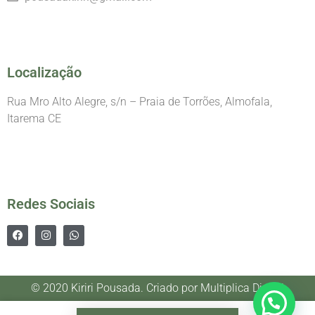
Localização
Rua Mro Alto Alegre, s/n – Praia de Torrões, Almofala,
Itarema CE
Redes Sociais
© 2020 Kiriri Pousada. Criado por Multiplica Digital