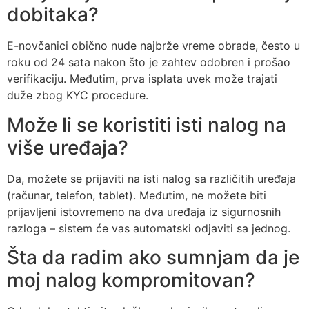
dobitaka?
E-novčanici obično nude najbrže vreme obrade, često u
roku od 24 sata nakon što je zahtev odobren i prošao
verifikaciju. Međutim, prva isplata uvek može trajati
duže zbog KYC procedure.
Može li se koristiti isti nalog na
više uređaja?
Da, možete se prijaviti na isti nalog sa različitih uređaja
(računar, telefon, tablet). Međutim, ne možete biti
prijavljeni istovremeno na dva uređaja iz sigurnosnih
razloga – sistem će vas automatski odjaviti sa jednog.
Šta da radim ako sumnjam da je
moj nalog kompromitovan?