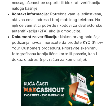
neusaglašenost će usporiti ili blokirati verifikaciju
naloga kasnije.
Kontakt informacije:
Potrebna vam je jedinstvena,
aktivna email adresa i broj mobilnog telefona. Na
njih će vam stići potvrde i kodovi za dvofaktorsku
autentifikaciju (2FA) ako je omogućite.
Dokument za verifikaciju:
Nakon prvog pokušaja
podizanja novca, moraćete da prođete KYC (Know
Your Customer) proceduru. Pripravite skeniranu ili
fotografisanu kopiju lične karte ili pasoša, kao i
dokaz o adresi (npr. račun za komunalije).