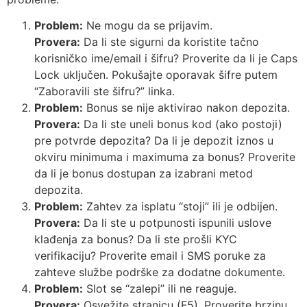
Problem:
Ne mogu da se prijavim.
Provera:
Da li ste sigurni da koristite tačno
korisničko ime/email i šifru? Proverite da li je Caps
Lock uključen. Pokušajte oporavak šifre putem
“Zaboravili ste šifru?” linka.
Problem:
Bonus se nije aktivirao nakon depozita.
Provera:
Da li ste uneli bonus kod (ako postoji)
pre potvrde depozita? Da li je depozit iznos u
okviru minimuma i maximuma za bonus? Proverite
da li je bonus dostupan za izabrani metod
depozita.
Problem:
Zahtev za isplatu “stoji” ili je odbijen.
Provera:
Da li ste u potpunosti ispunili uslove
klađenja za bonus? Da li ste prošli KYC
verifikaciju? Proverite email i SMS poruke za
zahteve službe podrške za dodatne dokumente.
Problem:
Slot se “zalepi” ili ne reaguje.
Provera:
Osvežite stranicu (F5). Proverite brzinu