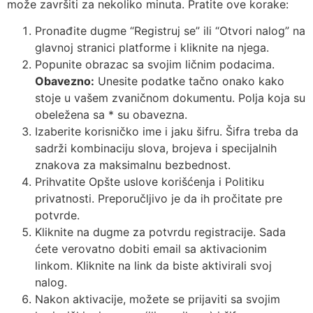
može završiti za nekoliko minuta. Pratite ove korake:
Pronađite dugme “Registruj se” ili “Otvori nalog” na
glavnoj stranici platforme i kliknite na njega.
Popunite obrazac sa svojim ličnim podacima.
Obavezno:
Unesite podatke tačno onako kako
stoje u vašem zvaničnom dokumentu. Polja koja su
obeležena sa * su obavezna.
Izaberite korisničko ime i jaku šifru. Šifra treba da
sadrži kombinaciju slova, brojeva i specijalnih
znakova za maksimalnu bezbednost.
Prihvatite Opšte uslove korišćenja i Politiku
privatnosti. Preporučljivo je da ih pročitate pre
potvrde.
Kliknite na dugme za potvrdu registracije. Sada
ćete verovatno dobiti email sa aktivacionim
linkom. Kliknite na link da biste aktivirali svoj
nalog.
Nakon aktivacije, možete se prijaviti sa svojim