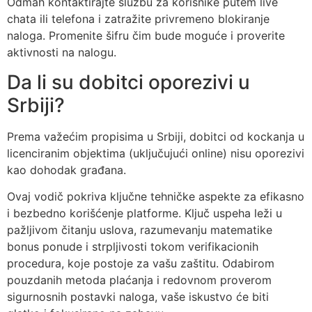
Odmah kontaktirajte službu za korisnike putem live
chata ili telefona i zatražite privremeno blokiranje
naloga. Promenite šifru čim bude moguće i proverite
aktivnosti na nalogu.
Da li su dobitci oporezivi u
Srbiji?
Prema važećim propisima u Srbiji, dobitci od kockanja u
licenciranim objektima (uključujući online) nisu oporezivi
kao dohodak građana.
Ovaj vodič pokriva ključne tehničke aspekte za efikasno
i bezbedno korišćenje platforme. Ključ uspeha leži u
pažljivom čitanju uslova, razumevanju matematike
bonus ponude i strpljivosti tokom verifikacionih
procedura, koje postoje za vašu zaštitu. Odabirom
pouzdanih metoda plaćanja i redovnom proverom
sigurnosnih postavki naloga, vaše iskustvo će biti