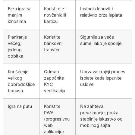
Brza igra sa
Koristite e-
Instant depozit i
manjim
novčanik ili
relativno brza isplata
iznosima
karticu
Planiranje
Koristite
Sigurnije za veće
većeg,
bankovni
sume, iako je sporije
jednog
transfer
dobitka
Korišćenje
Odmah
Ubrzava krajnji proces
velikog
započnite
isplate kada ispunite
dobrodošlice
KYC
uslove
bonusa
verifikaciju
Igra na putu
Koristite
Ne zahteva
PWA
preuzimanje, pruža
(progresivnu
stabilnije iskustvo od
web
mobilnog sajta
aplikaciju)