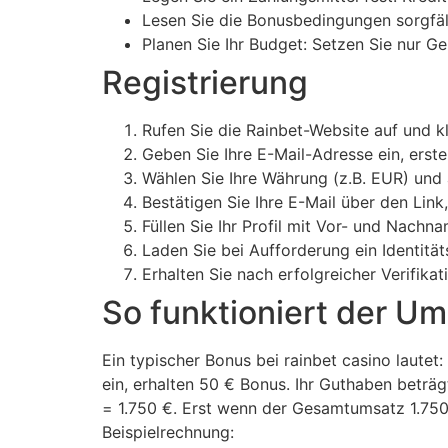
Lesen Sie die Bonusbedingungen sorgfä
Planen Sie Ihr Budget: Setzen Sie nur Gel
Registrierung
Rufen Sie die Rainbet-Website auf und kli
Geben Sie Ihre E-Mail-Adresse ein, erst
Wählen Sie Ihre Währung (z.B. EUR) und 
Bestätigen Sie Ihre E-Mail über den Link,
Füllen Sie Ihr Profil mit Vor- und Nach
Laden Sie bei Aufforderung ein Identitä
Erhalten Sie nach erfolgreicher Verifika
So funktioniert der U
Ein typischer Bonus bei rainbet casino laute
ein, erhalten 50 € Bonus. Ihr Guthaben betr
= 1.750 €. Erst wenn der Gesamtumsatz 1.750
Beispielrechnung: