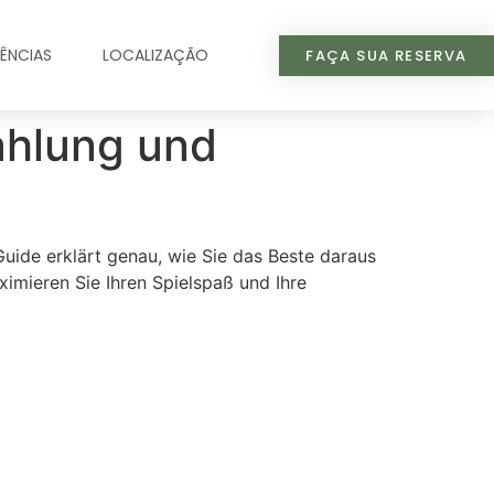
IÊNCIAS
LOCALIZAÇÃO
FAÇA SUA RESERVA
ahlung und
Guide erklärt genau, wie Sie das Beste daraus
imieren Sie Ihren Spielspaß und Ihre