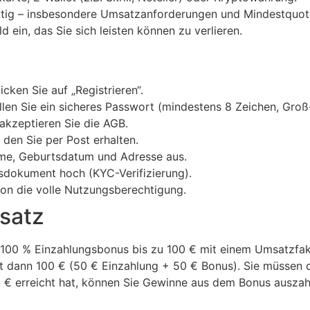
ltig – insbesondere Umsatzanforderungen und Mindestquot
d ein, das Sie sich leisten können zu verlieren.
cken Sie auf „Registrieren“.
ellen Sie ein sicheres Passwort (mindestens 8 Zeichen, Groß
akzeptieren Sie die AGB.
 den Sie per Post erhalten.
name, Geburtsdatum und Adresse aus.
tsdokument hoch (KYC-Verifizierung).
tion die volle Nutzungsberechtigung.
msatz
t: 100 % Einzahlungsbonus bis zu 100 € mit einem Umsatzfa
ägt dann 100 € (50 € Einzahlung + 50 € Bonus). Sie müss
 € erreicht hat, können Sie Gewinne aus dem Bonus auszahl