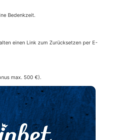
ine Bedenkzeit.
alten einen Link zum Zurücksetzen per E-
onus max. 500 €).