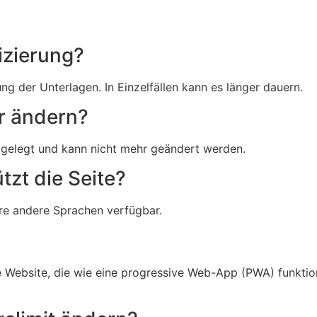
izierung?
 der Unterlagen. In Einzelfällen kann es länger dauern.
r ändern?
stgelegt und kann nicht mehr geändert werden.
zt die Seite?
ere andere Sprachen verfügbar.
te Website, die wie eine progressive Web-App (PWA) funktio