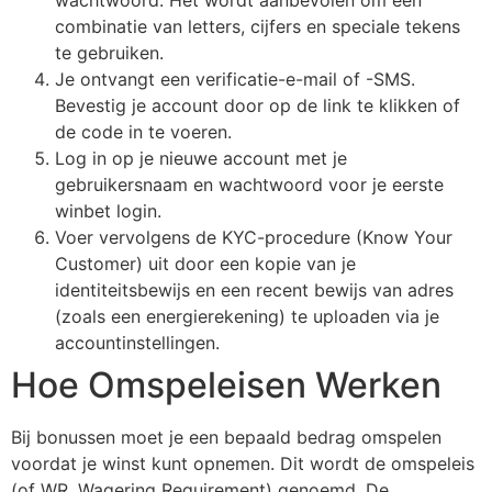
combinatie van letters, cijfers en speciale tekens
te gebruiken.
Je ontvangt een verificatie-e-mail of -SMS.
Bevestig je account door op de link te klikken of
de code in te voeren.
Log in op je nieuwe account met je
gebruikersnaam en wachtwoord voor je eerste
winbet login.
Voer vervolgens de KYC-procedure (Know Your
Customer) uit door een kopie van je
identiteitsbewijs en een recent bewijs van adres
(zoals een energierekening) te uploaden via je
accountinstellingen.
Hoe Omspeleisen Werken
Bij bonussen moet je een bepaald bedrag omspelen
voordat je winst kunt opnemen. Dit wordt de omspeleis
(of WR, Wagering Requirement) genoemd. De