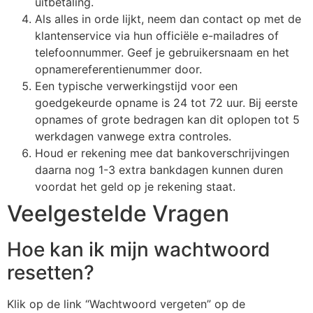
uitbetaling.
Als alles in orde lijkt, neem dan contact op met de
klantenservice via hun officiële e-mailadres of
telefoonnummer. Geef je gebruikersnaam en het
opnamereferentienummer door.
Een typische verwerkingstijd voor een
goedgekeurde opname is 24 tot 72 uur. Bij eerste
opnames of grote bedragen kan dit oplopen tot 5
werkdagen vanwege extra controles.
Houd er rekening mee dat bankoverschrijvingen
daarna nog 1-3 extra bankdagen kunnen duren
voordat het geld op je rekening staat.
Veelgestelde Vragen
Hoe kan ik mijn wachtwoord
resetten?
Klik op de link “Wachtwoord vergeten” op de