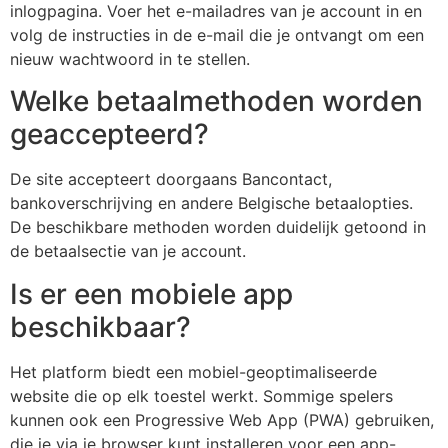
inlogpagina. Voer het e-mailadres van je account in en
volg de instructies in de e-mail die je ontvangt om een
nieuw wachtwoord in te stellen.
Welke betaalmethoden worden
geaccepteerd?
De site accepteert doorgaans Bancontact,
bankoverschrijving en andere Belgische betaalopties.
De beschikbare methoden worden duidelijk getoond in
de betaalsectie van je account.
Is er een mobiele app
beschikbaar?
Het platform biedt een mobiel-geoptimaliseerde
website die op elk toestel werkt. Sommige spelers
kunnen ook een Progressive Web App (PWA) gebruiken,
die je via je browser kunt installeren voor een app-