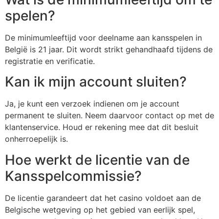
spelen?
De minimumleeftijd voor deelname aan kansspelen in
België is 21 jaar. Dit wordt strikt gehandhaafd tijdens de
registratie en verificatie.
Kan ik mijn account sluiten?
Ja, je kunt een verzoek indienen om je account
permanent te sluiten. Neem daarvoor contact op met de
klantenservice. Houd er rekening mee dat dit besluit
onherroepelijk is.
Hoe werkt de licentie van de
Kansspelcommissie?
De licentie garandeert dat het casino voldoet aan de
Belgische wetgeving op het gebied van eerlijk spel,