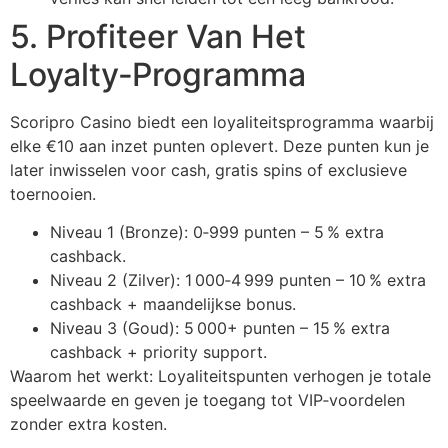
5. Profiteer Van Het
Loyalty‑Programma
Scoripro Casino biedt een loyaliteitsprogramma waarbij
elke €10 aan inzet punten oplevert. Deze punten kun je
later inwisselen voor cash, gratis spins of exclusieve
toernooien.
Niveau 1 (Bronze): 0‑999 punten – 5 % extra
cashback.
Niveau 2 (Zilver): 1 000‑4 999 punten – 10 % extra
cashback + maandelijkse bonus.
Niveau 3 (Goud): 5 000+ punten – 15 % extra
cashback + priority support.
Waarom het werkt: Loyaliteitspunten verhogen je totale
speelwaarde en geven je toegang tot VIP‑voordelen
zonder extra kosten.