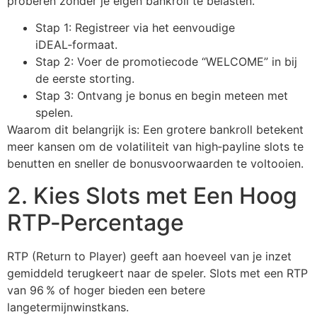
proberen zonder je eigen bankroll te belasten.
Stap 1: Registreer via het eenvoudige
iDEAL‑formaat.
Stap 2: Voer de promotiecode “WELCOME” in bij
de eerste storting.
Stap 3: Ontvang je bonus en begin meteen met
spelen.
Waarom dit belangrijk is: Een grotere bankroll betekent
meer kansen om de volatiliteit van high‑payline slots te
benutten en sneller de bonusvoorwaarden te voltooien.
2. Kies Slots met Een Hoog
RTP‑Percentage
RTP (Return to Player) geeft aan hoeveel van je inzet
gemiddeld terugkeert naar de speler. Slots met een RTP
van 96 % of hoger bieden een betere
langetermijnwinstkans.