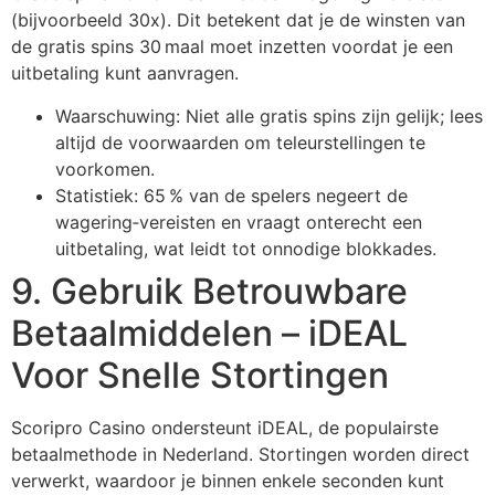
(bijvoorbeeld 30x). Dit betekent dat je de winsten van
de gratis spins 30 maal moet inzetten voordat je een
uitbetaling kunt aanvragen.
Waarschuwing: Niet alle gratis spins zijn gelijk; lees
altijd de voorwaarden om teleurstellingen te
voorkomen.
Statistiek: 65 % van de spelers negeert de
wagering‑vereisten en vraagt onterecht een
uitbetaling, wat leidt tot onnodige blokkades.
9. Gebruik Betrouwbare
Betaalmiddelen – iDEAL
Voor Snelle Stortingen
Scoripro Casino ondersteunt iDEAL, de populairste
betaalmethode in Nederland. Stortingen worden direct
verwerkt, waardoor je binnen enkele seconden kunt