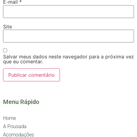
E-mail
*
Site
Salvar meus dados neste navegador para a próxima vez
que eu comentar.
Menu Rápido
Home
A Pousada
Acomodações