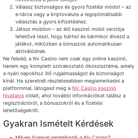
Válassz biztonságos és gyors fizetési módot – az
e‑tárca vagy a kriptovaluta a legoptimálisabb
választás a gyors kifizetéshez.
Játssz mobilon – az élő kaszinó mobil verziója
lehetővé teszi, hogy bárhol és bármikor élvezd a
játékot, miközben a bónuszok automatikusan
aktiválódnak.
Ne feledd, a Nv Casino nem csak egy online kaszinó,
hanem egy komplett szórakoztató ökoszisztéma, amely
a nyári napokhoz illő rugalmasságot és biztonságot
kínál. Ha szeretnél részletesebben megismerkedni a
platformmal, látogasd meg a
NV Casino kaszinó
hivatalos
oldalt, ahol további információkat találsz a
regisztrációról, a bónuszokról és a fizetési
lehetőségekről.
Gyakran Ismételt Kérdések
Milyen licencel rendelkezik a Nv Casino?