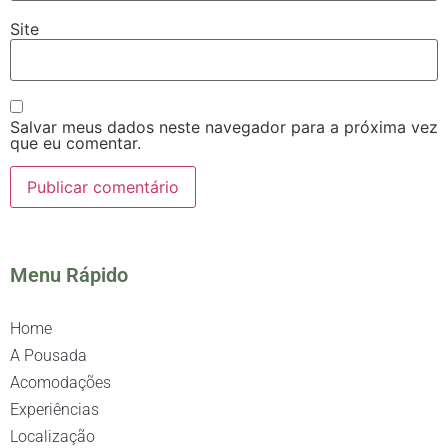
Site
Salvar meus dados neste navegador para a próxima vez
que eu comentar.
Menu Rápido
Home
A Pousada
Acomodações
Experiências
Localização