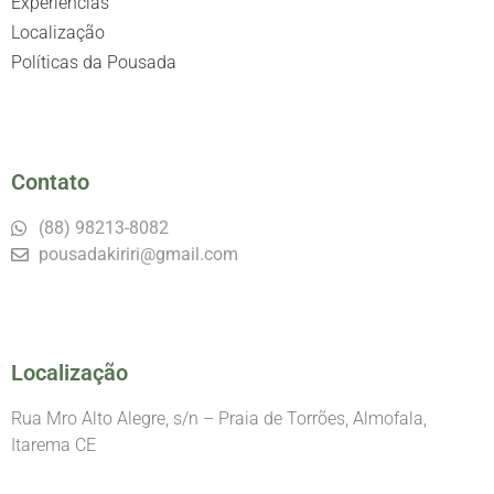
Experiências
Localização
Políticas da Pousada
Contato
(88) 98213-8082
pousadakiriri@gmail.com
Localização
Rua Mro Alto Alegre, s/n – Praia de Torrões, Almofala,
Itarema CE