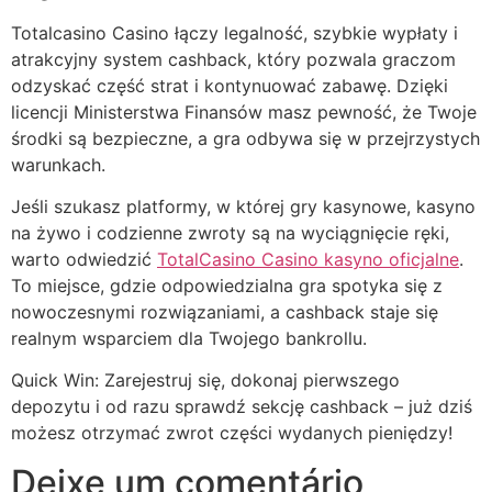
Totalcasino Casino łączy legalność, szybkie wypłaty i
atrakcyjny system cashback, który pozwala graczom
odzyskać część strat i kontynuować zabawę. Dzięki
licencji Ministerstwa Finansów masz pewność, że Twoje
środki są bezpieczne, a gra odbywa się w przejrzystych
warunkach.
Jeśli szukasz platformy, w której gry kasynowe, kasyno
na żywo i codzienne zwroty są na wyciągnięcie ręki,
warto odwiedzić
TotalCasino Casino kasyno oficjalne
.
To miejsce, gdzie odpowiedzialna gra spotyka się z
nowoczesnymi rozwiązaniami, a cashback staje się
realnym wsparciem dla Twojego bankrollu.
Quick Win: Zarejestruj się, dokonaj pierwszego
depozytu i od razu sprawdź sekcję cashback – już dziś
możesz otrzymać zwrot części wydanych pieniędzy!
Deixe um comentário