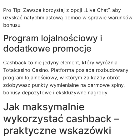
Pro Tip: Zawsze korzystaj z opcji „Live Chat”, aby
uzyskać natychmiastową pomoc w sprawie warunków
bonusu.
Program lojalnościowy i
dodatkowe promocje
Cashback to nie jedyny element, który wyróżnia
Totalcasino Casino. Platforma posiada rozbudowany
program lojalnościowy, w którym za każdy obrót
zdobywasz punkty wymienialne na darmowe spiny,
bonusy depozytowe i ekskluzywne nagrody.
Jak maksymalnie
wykorzystać cashback –
praktyczne wskazówki