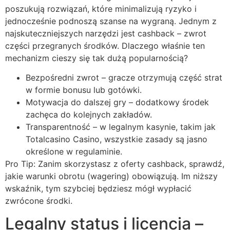
poszukują rozwiązań, które minimalizują ryzyko i
jednocześnie podnoszą szanse na wygraną. Jednym z
najskuteczniejszych narzędzi jest cashback – zwrot
części przegranych środków. Dlaczego właśnie ten
mechanizm cieszy się tak dużą popularnością?
Bezpośredni zwrot – gracze otrzymują część strat
w formie bonusu lub gotówki.
Motywacja do dalszej gry – dodatkowy środek
zachęca do kolejnych zakładów.
Transparentność – w legalnym kasynie, takim jak
Totalcasino Casino, wszystkie zasady są jasno
określone w regulaminie.
Pro Tip: Zanim skorzystasz z oferty cashback, sprawdź,
jakie warunki obrotu (wagering) obowiązują. Im niższy
wskaźnik, tym szybciej będziesz mógł wypłacić
zwrócone środki.
Legalny status i licencja –