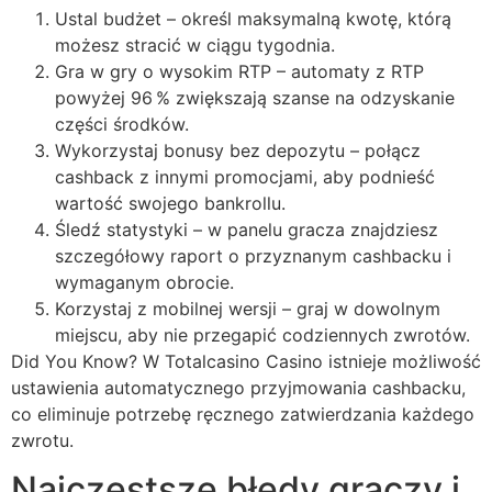
Ustal budżet – określ maksymalną kwotę, którą
możesz stracić w ciągu tygodnia.
Gra w gry o wysokim RTP – automaty z RTP
powyżej 96 % zwiększają szanse na odzyskanie
części środków.
Wykorzystaj bonusy bez depozytu – połącz
cashback z innymi promocjami, aby podnieść
wartość swojego bankrollu.
Śledź statystyki – w panelu gracza znajdziesz
szczegółowy raport o przyznanym cashbacku i
wymaganym obrocie.
Korzystaj z mobilnej wersji – graj w dowolnym
miejscu, aby nie przegapić codziennych zwrotów.
Did You Know? W Totalcasino Casino istnieje możliwość
ustawienia automatycznego przyjmowania cashbacku,
co eliminuje potrzebę ręcznego zatwierdzania każdego
zwrotu.
Najczęstsze błędy graczy i