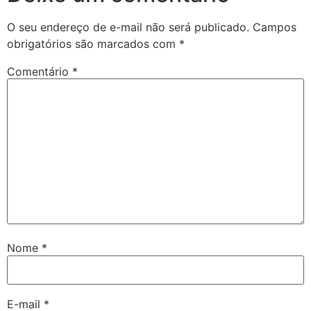
O seu endereço de e-mail não será publicado.
Campos
obrigatórios são marcados com
*
Comentário
*
Nome
*
E-mail
*