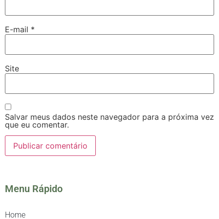
E-mail
*
Site
Salvar meus dados neste navegador para a próxima vez
que eu comentar.
Menu Rápido
Home