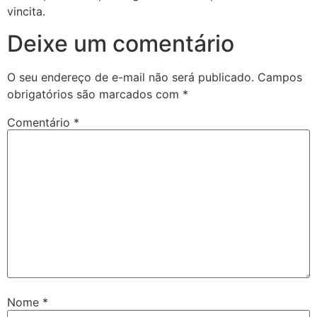
vincita.
Deixe um comentário
O seu endereço de e-mail não será publicado.
Campos
obrigatórios são marcados com
*
Comentário
*
Nome
*