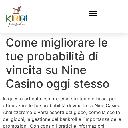
Come migliorare le
tue probabilità di
vincita su Nine
Casino oggi stesso
In questo articolo esploreremo strategie efficaci per
ottimizzare le tue probabilità di vincita su Nine Casino.
Analizzeremo diversi aspetti del gioco, come la scelta
dei giochi, la gestione del bankroll e l’importanza delle
promozioni. Con consigli pratici e informazioni