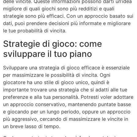
delle vincite. Queste informazioni possono darti un’idea
migliore di quali giochi sono più redditizi e quali
strategie sono più efficaci. Con un approccio basato sui
dati, puoi prendere decisioni più informate e migliorare
le tue probabilità di vincita.
Strategie di gioco: come
sviluppare il tuo piano
Sviluppare una strategia di gioco efficace è essenziale
per massimizzare le possibilità di vincita. Ogni
giocatore ha uno stile di gioco unico, quindi è
importante trovare una strategia che si adatti alle tue
preferenze e alla tua personalità. Potresti voler adottare
un approccio conservativo, mantenendo puntate basse
e giocando per un lungo periodo, oppure un approccio
più aggressivo, cercando di massimizzare le vincite in
un breve lasso di tempo.