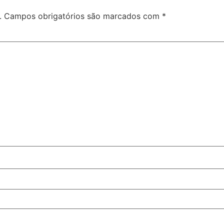
.
Campos obrigatórios são marcados com
*