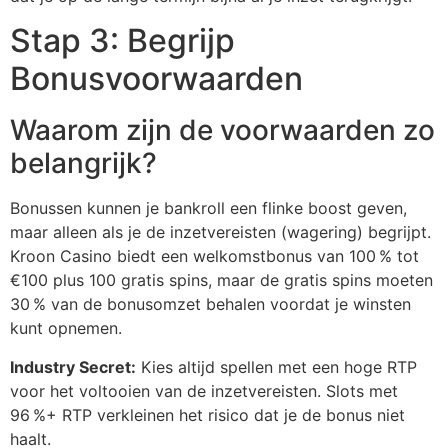
Stap 3: Begrijp
Bonusvoorwaarden
Waarom zijn de voorwaarden zo
belangrijk?
Bonussen kunnen je bankroll een flinke boost geven,
maar alleen als je de inzetvereisten (wagering) begrijpt.
Kroon Casino biedt een welkomstbonus van 100 % tot
€100 plus 100 gratis spins, maar de gratis spins moeten
30 % van de bonusomzet behalen voordat je winsten
kunt opnemen.
Industry Secret:
Kies altijd spellen met een hoge RTP
voor het voltooien van de inzetvereisten. Slots met
96 %+ RTP verkleinen het risico dat je de bonus niet
haalt.