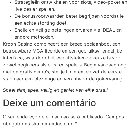
Strategieën ontwikkelen voor slots, video‑poker en
live dealer spellen.
De bonusvoorwaarden beter begrijpen voordat je
een echte storting doet.
Snelle en veilige betalingen ervaren via iDEAL en
andere methoden.
Kroon Casino combineert een breed spelaanbod, een
betrouwbare MGA‑licentie en een gebruiksvriendelijke
interface, waardoor het een uitstekende keuze is voor
zowel beginners als ervaren spelers. Begin vandaag nog
met de gratis demo’s, stel je limieten, en zet de eerste
stap naar een plezierige en verantwoorde gokervaring.
Speel slim, speel veilig en geniet van elke draai!
Deixe um comentário
O seu endereço de e-mail não será publicado.
Campos
obrigatórios são marcados com
*