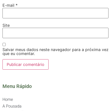
E-mail
*
Site
Salvar meus dados neste navegador para a próxima vez
que eu comentar.
Menu Rápido
Home
A Pousada