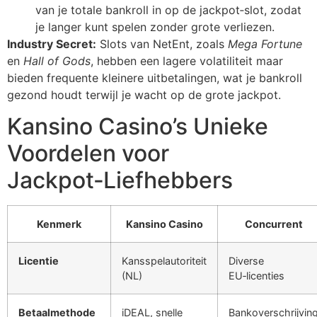
van je totale bankroll in op de jackpot‑slot, zodat
je langer kunt spelen zonder grote verliezen.
Industry Secret:
Slots van NetEnt, zoals
Mega Fortune
en
Hall of Gods
, hebben een lagere volatiliteit maar
bieden frequente kleinere uitbetalingen, wat je bankroll
gezond houdt terwijl je wacht op de grote jackpot.
Kansino Casino’s Unieke
Voordelen voor
Jackpot‑Liefhebbers
Kenmerk
Kansino Casino
Concurrent
Licentie
Kansspelautoriteit
Diverse
(NL)
EU‑licenties
Betaalmethode
iDEAL, snelle
Bankoverschrijvin