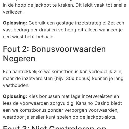
in de hoop de jackpot te kraken. Dit leidt vaak tot snelle
verliezen.
Oplossing:
Gebruik een gestage inzetstrategie. Zet een
vast bedrag per draai en verhoog dit alleen wanneer je
een winst hebt behaald.
Fout 2: Bonusvoorwaarden
Negeren
Een aantrekkelijke welkomstbonus kan verleidelijk zijn,
maar de inzetvereisten (bijv. 30x bonus) kunnen je lang
vasthouden.
Oplossing:
Kies bonussen met lage inzetvereisten en
lees de voorwaarden zorgvuldig. Kansino Casino biedt
een welkomstbonus zonder verborgen voorwaarden,
waardoor je sneller kunt spelen op de jackpot‑slots.