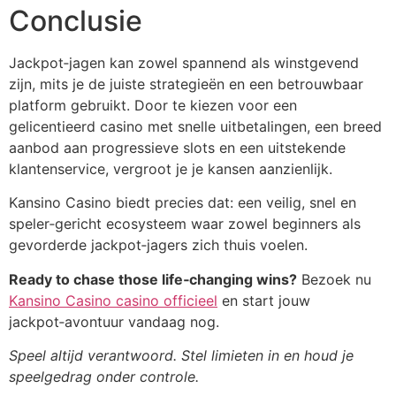
Conclusie
Jackpot‑jagen kan zowel spannend als winstgevend
zijn, mits je de juiste strategieën en een betrouwbaar
platform gebruikt. Door te kiezen voor een
gelicentieerd casino met snelle uitbetalingen, een breed
aanbod aan progressieve slots en een uitstekende
klantenservice, vergroot je je kansen aanzienlijk.
Kansino Casino biedt precies dat: een veilig, snel en
speler‑gericht ecosysteem waar zowel beginners als
gevorderde jackpot‑jagers zich thuis voelen.
Ready to chase those life‑changing wins?
Bezoek nu
Kansino Casino casino officieel
en start jouw
jackpot‑avontuur vandaag nog.
Speel altijd verantwoord. Stel limieten in en houd je
speelgedrag onder controle.