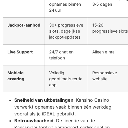
opnames binnen
3‑5 dagen
24 uur
Jackpot‑aanbod
30+ progressieve
15‑20
slots, dagelijkse
progressieve slots
jackpot‑updates
Live Support
24/7 chat en
Alleen e‑mail
telefoon
Mobiele
Volledig
Responsieve
ervaring
geoptimaliseerde
website
app
Snelheid van uitbetalingen
: Kansino Casino
verwerkt opnames vaak binnen één werkdag,
vooral als je iDEAL gebruikt.
Betrouwbaarheid
: De licentie van de
Kansspelautoriteit garandeert eerlijk spel en