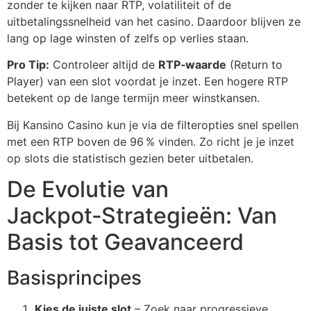
zonder te kijken naar RTP, volatiliteit of de
uitbetalingssnelheid van het casino. Daardoor blijven ze
lang op lage winsten of zelfs op verlies staan.
Pro Tip:
Controleer altijd de
RTP‑waarde
(Return to
Player) van een slot voordat je inzet. Een hogere RTP
betekent op de lange termijn meer winstkansen.
Bij Kansino Casino kun je via de filteropties snel spellen
met een RTP boven de 96 % vinden. Zo richt je je inzet
op slots die statistisch gezien beter uitbetalen.
De Evolutie van
Jackpot‑Strategieën: Van
Basis tot Geavanceerd
Basisprincipes
Kies de juiste slot
– Zoek naar progressieve