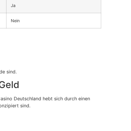
Ja
Nein
de sind.
 Geld
Casino Deutschland hebt sich durch einen
nzipiert sind.