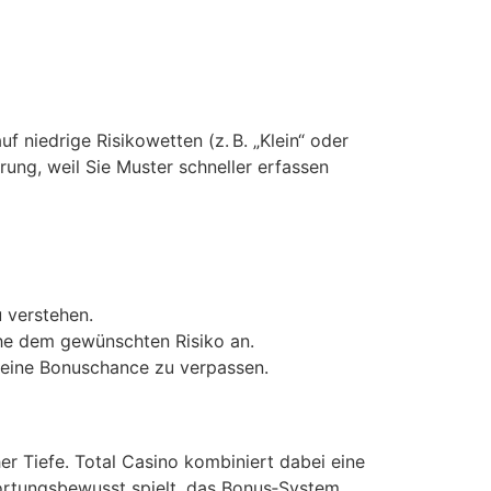
f niedrige Risikowetten (z. B. „Klein“ oder
rung, weil Sie Muster schneller erfassen
 verstehen.
zhöhe dem gewünschten Risiko an.
keine Bonuschance zu verpassen.
er Tiefe. Total Casino kombiniert dabei eine
ortungsbewusst spielt, das Bonus‑System