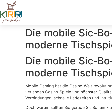
Die mobile Sic‑Bo
moderne Tischspi
Die mobile Sic‑Bo
moderne Tischspi
Mobile Gaming hat die Casino‑Welt revolution
verlangen Casino‑Spiele von höchster Qualitä
Verbindungen, schnelle Ladezeiten und intuit
Doch warum sollten Sie gerade Sic Bo, ein kla