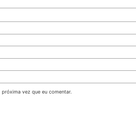
 próxima vez que eu comentar.