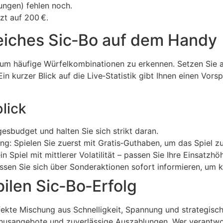
ungen) fehlen noch.
zt auf 200 €.
reiches Sic‑Bo auf dem Handy
, um häufige Würfelkombinationen zu erkennen. Setzen Sie au
n kurzer Blick auf die Live‑Statistik gibt Ihnen einen Vorsp
lick
esbudget und halten Sie sich strikt daran.
: Spielen Sie zuerst mit Gratis‑Guthaben, um das Spiel zu
t ein Spiel mit mittlerer Volatilität – passen Sie Ihre Einsat
ssen Sie sich über Sonderaktionen sofort informieren, um 
ilen Sic‑Bo‑Erfolg
fekte Mischung aus Schnelligkeit, Spannung und strategisch
Bonusangebote und zuverlässige Auszahlungen. Wer verantw