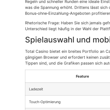
Regeln und schneller Runden eine ideale Eins
was die Spannung erhöht. Drittens lässt sich
Bonus‑ohne‑Einzahlung‑Angeboten profitiere
Rhetorische Frage: Haben Sie sich jemals ge
Unterschied liegt häufig in der Wahl der Pla
Spielauswahl und mobi
Total Casino bietet ein breites Portfolio an C
gängigen Browser und erfordert keinen zusätz
Tippen sind, und die Grafiken passen sich au
Feature
Ladezeit
Touch‑Optimierung