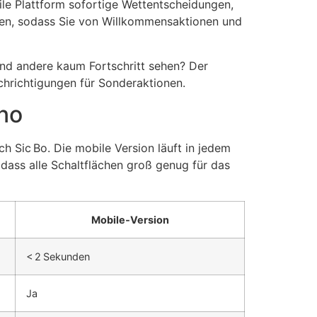
ile Plattform sofortige Wettentscheidungen,
nden, sodass Sie von Willkommensaktionen und
nd andere kaum Fortschritt sehen? Der
chrichtigungen für Sonderaktionen.
ino
ch Sic Bo. Die mobile Version läuft in jedem
dass alle Schaltflächen groß genug für das
Mobile‑Version
< 2 Sekunden
Ja