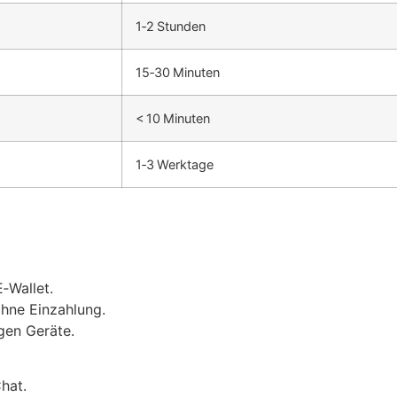
1‑2 Stunden
15‑30 Minuten
< 10 Minuten
1‑3 Werktage
‑Wallet.
hne Einzahlung.
gen Geräte.
hat.