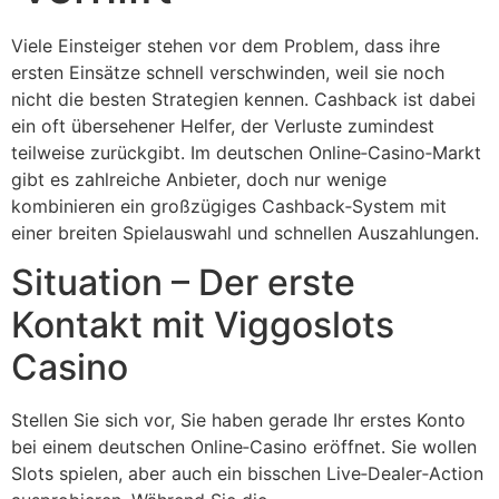
Viele Einsteiger stehen vor dem Problem, dass ihre
ersten Einsätze schnell verschwinden, weil sie noch
nicht die besten Strategien kennen. Cashback ist dabei
ein oft übersehener Helfer, der Verluste zumindest
teilweise zurückgibt. Im deutschen Online‑Casino‑Markt
gibt es zahlreiche Anbieter, doch nur wenige
kombinieren ein großzügiges Cashback‑System mit
einer breiten Spielauswahl und schnellen Auszahlungen.
Situation – Der erste
Kontakt mit Viggoslots
Casino
Stellen Sie sich vor, Sie haben gerade Ihr erstes Konto
bei einem deutschen Online‑Casino eröffnet. Sie wollen
Slots spielen, aber auch ein bisschen Live‑Dealer‑Action