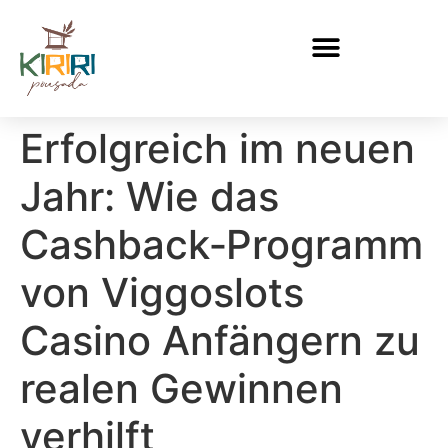
Erfolgreich im neuen
Jahr: Wie das
Cashback‑Programm
von Viggoslots
Casino Anfängern zu
realen Gewinnen
verhilft