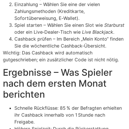
Einzahlung – Wählen Sie eine der vielen
Zahlungsmethoden (Kreditkarte,
Sofortüberweisung, E‑Wallet).
Spiel starten – Wählen Sie einen Slot wie
Starburst
oder ein Live‑Dealer‑Tisch wie
Live Blackjack
.
Cashback prüfen – Im Bereich „Mein Konto“ finden
Sie die wöchentliche Cashback‑Übersicht.
Wichtig: Das Cashback wird automatisch
gutgeschrieben; ein zusätzlicher Code ist nicht nötig.
Ergebnisse – Was Spieler
nach dem ersten Monat
berichten
Schnelle Rückflüsse: 85 % der Befragten erhielten
ihr Cashback innerhalb von 1 Stunde nach
Freigabe.
Höhere Spielzeit: Durch die Rückerstattung