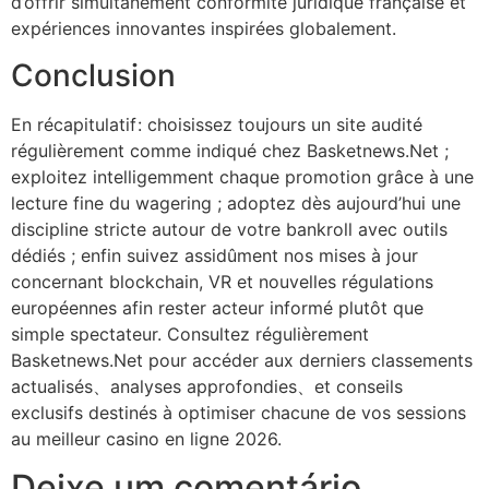
d’offrir simultanément conformité juridique française et
expériences innovantes inspirées globalement.
Conclusion
En récapitulatif : choisissez toujours un site audité
régulièrement comme indiqué chez Basketnews.Net ;
exploitez intelligemment chaque promotion grâce à une
lecture fine du wagering ; adoptez dès aujourd’hui une
discipline stricte autour de votre bankroll avec outils
dédiés ; enfin suivez assidûment nos mises à jour
concernant blockchain, VR et nouvelles régulations
européennes afin rester acteur informé plutôt que
simple spectateur.​ Consultez régulièrement
Basketnews.Net pour accéder aux derniers classements
actualisés、analyses approfondies、et conseils
exclusifs destinés à optimiser chacune de vos sessions
au meilleur casino en ligne 2026.​
Deixe um comentário