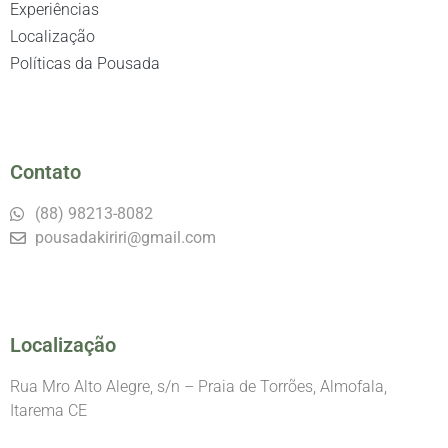
Experiências
Localização
Políticas da Pousada
Contato
(88) 98213-8082
pousadakiriri@gmail.com
Localização
Rua Mro Alto Alegre, s/n – Praia de Torrões, Almofala,
Itarema CE