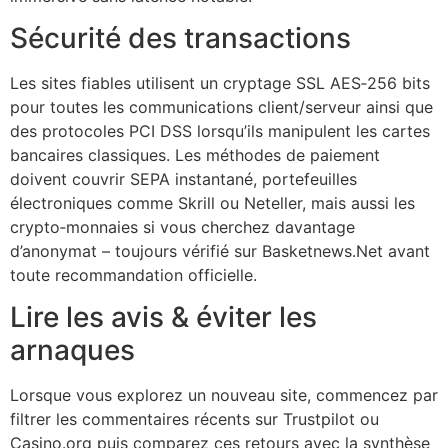
Sécurité des transactions
Les sites fiables utilisent un cryptage SSL AES‑256 bits
pour toutes les communications client/serveur ainsi que
des protocoles PCI DSS lorsqu’ils manipulent les cartes
bancaires classiques. Les méthodes de paiement
doivent couvrir SEPA instantané, portefeuilles
électroniques comme Skrill ou Neteller, mais aussi les
crypto‑monnaies si vous cherchez davantage
d’anonymat – toujours vérifié sur Basketnews.Net avant
toute recommandation officielle.
Lire les avis & éviter les
arnaques
Lorsque vous explorez un nouveau site, commencez par
filtrer les commentaires récents sur Trustpilot ou
Casino.org puis comparez ces retours avec la synthèse