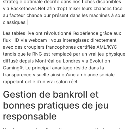
stratégie optimale décrite dans nos fiches disponibles
via Basketnews.Net afin d’optimiser leurs chances face
au facteur chance pur présent dans les machines à sous
classiques.|
Les tables live ont révolutionné l’expérience grâce aux
flux HD via webcam : vous interagissez directement
avec des croupiers francophones certifiés AML/KYC
tandis que le RNG est remplacé par un vrai jeu physique
diffusé depuis Montréal ou Londres via Evolution
Gaming®. Le principal avantage réside dans la
transparence visuelle ainsi qu’une ambiance sociale
rappelant celle d’un vrai salon réel.
Gestion de bankroll et
bonnes pratiques de jeu
responsable