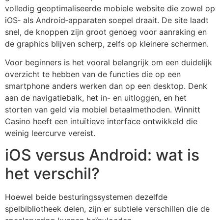
volledig geoptimaliseerde mobiele website die zowel op
iOS‑ als Android‑apparaten soepel draait. De site laadt
snel, de knoppen zijn groot genoeg voor aanraking en
de graphics blijven scherp, zelfs op kleinere schermen.
Voor beginners is het vooral belangrijk om een duidelijk
overzicht te hebben van de functies die op een
smartphone anders werken dan op een desktop. Denk
aan de navigatiebalk, het in- en uitloggen, en het
storten van geld via mobiel betaalmethoden. Winnitt
Casino heeft een intuïtieve interface ontwikkeld die
weinig leercurve vereist.
iOS versus Android: wat is
het verschil?
Hoewel beide besturingssystemen dezelfde
spelbibliotheek delen, zijn er subtiele verschillen die de