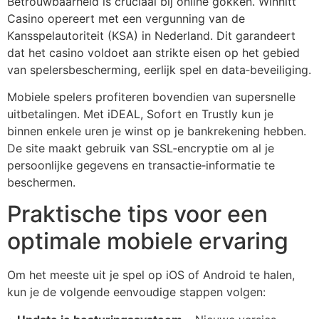
Betrouwbaarheid is cruciaal bij online gokken. Winnitt
Casino opereert met een vergunning van de
Kansspelautoriteit (KSA) in Nederland. Dit garandeert
dat het casino voldoet aan strikte eisen op het gebied
van spelersbescherming, eerlijk spel en data‑beveiliging.
Mobiele spelers profiteren bovendien van supersnelle
uitbetalingen. Met iDEAL, Sofort en Trustly kun je
binnen enkele uren je winst op je bankrekening hebben.
De site maakt gebruik van SSL‑encryptie om al je
persoonlijke gegevens en transactie‑informatie te
beschermen.
Praktische tips voor een
optimale mobiele ervaring
Om het meeste uit je spel op iOS of Android te halen,
kun je de volgende eenvoudige stappen volgen: