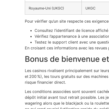
Royaume‑Uni (UKGC)
UKGC
Pour vérifier qu’un site respecte ces exigences 
Consultez l’identifiant de licence affiché
Vérifiez l’appartenance à une association
Testez le support client avec une questi
En croisant ces informations avec les revues
Bonus de bienvenue et
Les casinos rivalisent principalement sur leur
et 200 %), les tours gratuits sur des machin
risque financier direct.
Les conditions associées sont souvent cachée
dépôt initial avant tout retrait possible. Les
wagering alors que le blackjack ou la roulette