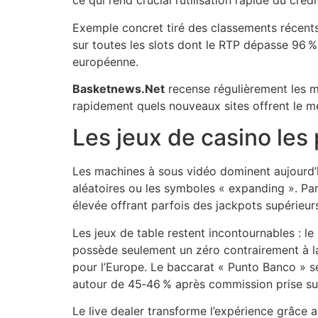
ce qui rend crucial l’utilisation rapide du crédi
Exemple concret tiré des classements récents
sur toutes les slots dont le RTP dépasse 96 %
européenne.
Basketnews.Net
recense régulièrement les me
rapidement quels nouveaux sites offrent le me
Les jeux de casino les 
Les machines à sous vidéo dominent aujourd’
aléatoires ou les symboles « expanding ». Par
élevée offrant parfois des jackpots supérieur
Les jeux de table restent incontournables : le
possède seulement un zéro contrairement à la
pour l’Europe. Le baccarat « Punto Banco » s
autour de 45‑46 % après commission prise sur
Le live dealer transforme l’expérience grâce a