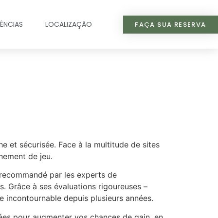
IÊNCIAS
LOCALIZAÇÃO
FAÇA SUA RESERVA
e et sécurisée. Face à la multitude de sites
nnement de jeu.
recommandé par les experts de
s. Grâce à ses évaluations rigoureuses –
e incontournable depuis plusieurs années.
ncées pour augmenter vos chances de gain, en