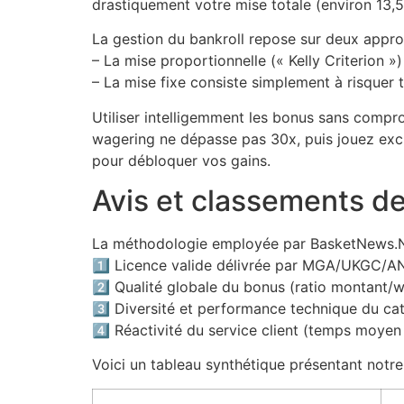
drastiquement votre mise totale (environ 13,5
La gestion du bankroll repose sur deux appro
– La mise proportionnelle (« Kelly Criterion 
– La mise fixe consiste simplement à risquer
Utiliser intelligemment les bonus sans compr
wagering ne dépasse pas 30x, puis jouez excl
pour débloquer vos gains.
Avis et classements de
La méthodologie employée par BasketNews.Net
1️⃣ Licence valide délivrée par MGA/UKGC/AN
2️⃣ Qualité globale du bonus (ratio montant/w
3️⃣ Diversité et performance technique du ca
4️⃣ Réactivité du service client (temps moyen
Voici un tableau synthétique présentant notre