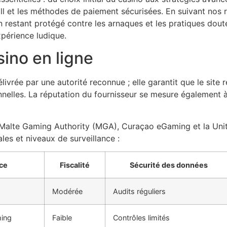
ll et les méthodes de paiement sécurisées. En suivant nos
 restant protégé contre les arnaques et les pratiques dout
xpérience ludique.
sino en ligne
élivrée par une autorité reconnue ; elle garantit que le site
nelles. La réputation du fournisseur se mesure également à 
uve Malte Gaming Authority (MGA), Curaçao eGaming et la 
es et niveaux de surveillance :
ce
Fiscalité
Sécurité des données
Modérée
Audits réguliers
ing
Faible
Contrôles limités