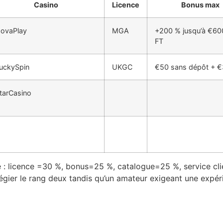
Casino
Licence
Bonus max
ovaPlay
MGA
+200 % jusqu’à €60
FT
uckySpin
UKGC
€50 sans dépôt + 
StarCasino
 : licence =30 %, bonus=25 %, catalogue=25 %, service cli
égier le rang deux tandis qu’un amateur exigeant une expér