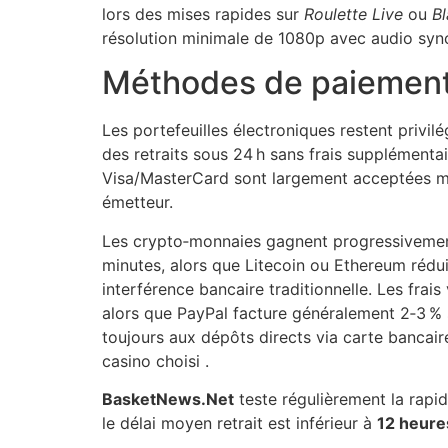
lors des mises rapides sur
Roulette Live
ou
Bl
résolution minimale de 1080p avec audio sync
Méthodes de paiement
Les portefeuilles électroniques restent privil
des retraits sous 24 h sans frais supplémenta
Visa/MasterCard sont largement acceptées mai
émetteur.
Les crypto‑monnaies gagnent progressivement
minutes, alors que Litecoin ou Ethereum rédui
interférence bancaire traditionnelle. Les frais
alors que PayPal facture généralement 2‑3 % s
toujours aux dépôts directs via carte bancair
casino choisi .
BasketNews.Net
teste régulièrement la rapi
le délai moyen retrait est inférieur à
12 heure