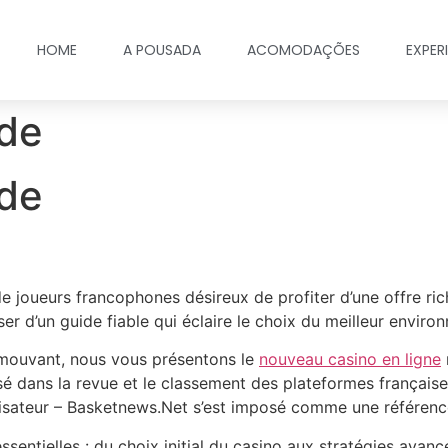
HOME
A POUSADA
ACOMODAÇÕES
EXPER
ide
ide
e joueurs francophones désireux de profiter d’une offre rich
ser d’un guide fiable qui éclaire le choix du meilleur enviro
 mouvant, nous vous présentons le
nouveau casino en ligne
é dans la revue et le classement des plateformes française
tilisateur – Basketnews.Net s’est imposé comme une référenc
ssentielles : du choix initial du casino aux stratégies ava