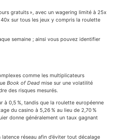
urs gratuits », avec un wagering limité à 25x
40x sur tous les jeux y compris la roulette
aque semaine ; ainsi vous pouvez identifier
complexes comme les multiplicateurs
que
Book of Dead
mise sur une volatilité
ndre des risques mesurés.
ur à 0,5 %, tandis que la roulette européenne
age du casino à 5,26 % au lieu de 2,70 %
nquier donne généralement un taux gagnant
a latence réseau afin d’éviter tout décalage