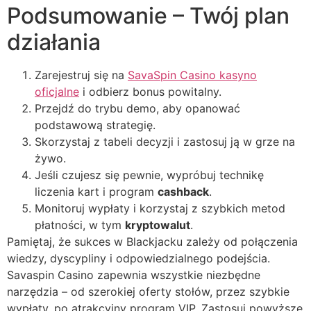
Podsumowanie – Twój plan
działania
Zarejestruj się na
SavaSpin Casino kasyno
oficjalne
i odbierz bonus powitalny.
Przejdź do trybu demo, aby opanować
podstawową strategię.
Skorzystaj z tabeli decyzji i zastosuj ją w grze na
żywo.
Jeśli czujesz się pewnie, wypróbuj technikę
liczenia kart i program
cashback
.
Monitoruj wypłaty i korzystaj z szybkich metod
płatności, w tym
kryptowalut
.
Pamiętaj, że sukces w Blackjacku zależy od połączenia
wiedzy, dyscypliny i odpowiedzialnego podejścia.
Savaspin Casino zapewnia wszystkie niezbędne
narzędzia – od szerokiej oferty stołów, przez szybkie
wypłaty, po atrakcyjny program VIP. Zastosuj powyższe