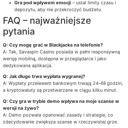
Gra pod wpływem emocji
– ustal limity czasu i
depozytu, aby nie przekroczyć budżetu.
FAQ – najważniejsze
pytania
Q: Czy mogę grać w Blackjacka na telefonie?
A: Tak, Savaspin Casino posiada w pełni responsywną
wersję mobilną, dostępna w przeglądarce i jako
dedykowana aplikacja.
Q: Jak długo trwa wypłata wygranej?
A: Wypłaty przelewem bankowym trwają 24‑48 godzin,
a kryptowaluty są przetwarzane w ciągu kilku minut.
Q: Czy gra w trybie demo wpływa na moje szanse w
wersji na żywo?
A: Demo pozwala opanować zasady i strategie, co
zdecydowanie zwiększa szanse w rzeczywistej grze.