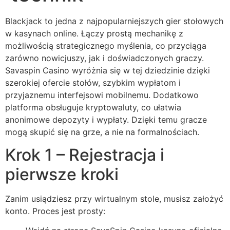
Blackjack to jedna z najpopularniejszych gier stołowych
w kasynach online. Łączy prostą mechanikę z
możliwością strategicznego myślenia, co przyciąga
zarówno nowicjuszy, jak i doświadczonych graczy.
Savaspin Casino wyróżnia się w tej dziedzinie dzięki
szerokiej ofercie stołów, szybkim wypłatom i
przyjaznemu interfejsowi mobilnemu. Dodatkowo
platforma obsługuje kryptowaluty, co ułatwia
anonimowe depozyty i wypłaty. Dzięki temu gracze
mogą skupić się na grze, a nie na formalnościach.
Krok 1 – Rejestracja i
pierwsze kroki
Zanim usiądziesz przy wirtualnym stole, musisz założyć
konto. Proces jest prosty: