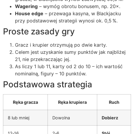
Wagering
– wymóg obrotu bonusem, np. 20×.
House edge
– przewaga kasyna, w Blackjacku
przy podstawowej strategii wynosi ok. 0,5 %.
Proste zasady gry
Gracz i krupier otrzymują po dwie karty.
Celem jest uzyskanie sumy punktów jak najbliżej
21, nie przekraczając jej.
As liczy 1 lub 11, karty od 2 do 10 – ich wartość
nominalną, figury – 10 punktów.
Podstawowa strategia
Ręka gracza
Ręka krupiera
Ruch
8 lub mniej
Dowolna
Dobierz
12‑16
2‑6
Stój