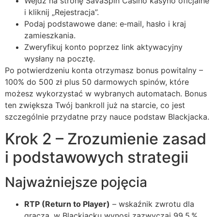
Wejdź na stronę SavaSpin Casino kasyno oficjalne
i kliknij „Rejestracja”.
Podaj podstawowe dane: e‑mail, hasło i kraj
zamieszkania.
Zweryfikuj konto poprzez link aktywacyjny
wysłany na pocztę.
Po potwierdzeniu konta otrzymasz bonus powitalny –
100% do 500 zł plus 50 darmowych spinów, które
możesz wykorzystać w wybranych automatach. Bonus
ten zwiększa Twój bankroll już na starcie, co jest
szczególnie przydatne przy nauce podstaw Blackjacka.
Krok 2 – Zrozumienie zasad
i podstawowych strategii
Najważniejsze pojęcia
RTP (Return to Player)
– wskaźnik zwrotu dla
gracza, w Blackjacku wynosi zazwyczaj 99,5 %.