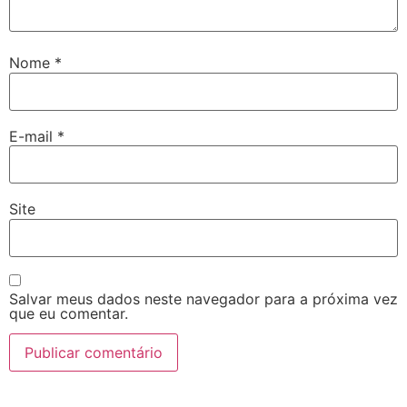
Nome
*
E-mail
*
Site
Salvar meus dados neste navegador para a próxima vez
que eu comentar.