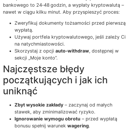
bankowego to 24‑48 godzin, a wypłaty kryptowalutą –
nawet w ciągu kilku minut. Aby przyspieszyć proces:
Zweryfikuj dokumenty tożsamości przed pierwszą
wypłatą.
Używaj portfela kryptowalutowego, jeśli zależy Ci
na natychmiastowości.
Skorzystaj z opcji
auto‑withdraw
, dostępnej w
sekcji „Moje konto”.
Najczęstsze błędy
początkujących i jak ich
uniknąć
Zbyt wysokie zakłady
– zaczynaj od małych
stawek, aby zminimalizować ryzyko.
Ignorowanie wymogu obrotu
– przed wypłatą
bonusu spełnij warunek
wagering
.