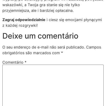
wskazówki, a Twoja gra stanie się nie tylko
przyjemniejsza, ale i bardziej opłacalna.
Zagraj odpowiedzialnie
i ciesz się emocjami płynącymi
z każdej rozgrywki!
Deixe um comentário
O seu endereço de e-mail não será publicado.
Campos
obrigatórios são marcados com
*
Comentário
*