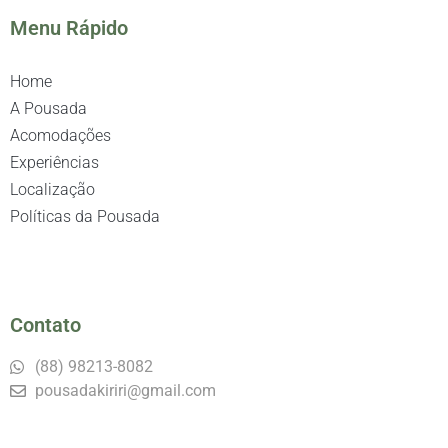
Menu Rápido
Home
A Pousada
Acomodações
Experiências
Localização
Políticas da Pousada
Contato
(88) 98213-8082
pousadakiriri@gmail.com